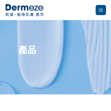
跳
至
主
要
內
容
產品