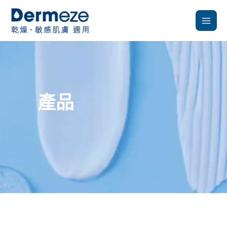
跳
至
主
要
內
容
產品