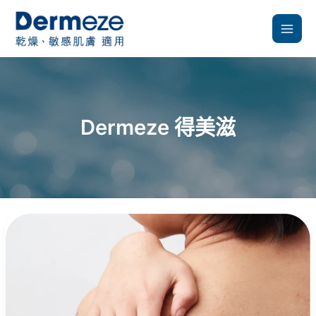
跳
至
主
要
內
容
Dermeze 得美滋