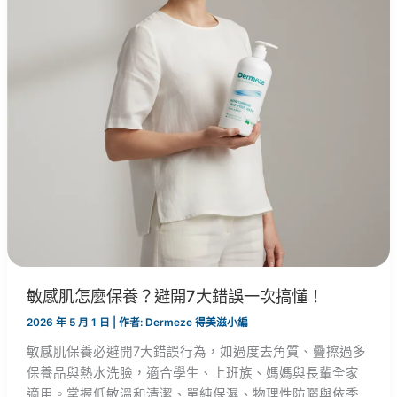
敏感肌怎麼保養？避開7大錯誤一次搞懂！
2026 年 5 月 1 日
| 作者:
Dermeze 得美滋小編
敏感肌保養必避開7大錯誤行為，如過度去角質、疊擦過多
保養品與熱水洗臉，適合學生、上班族、媽媽與長輩全家
適用。掌握低敏溫和清潔、單純保濕、物理性防曬與依季