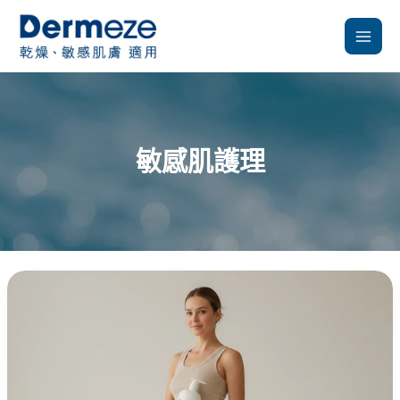
跳
至
主
要
內
容
敏感肌護理