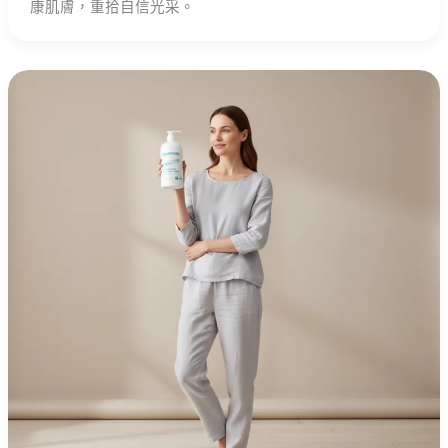
康肌膚，重拾自信光采。