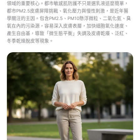
領域的重要核心。都市敏感肌防護不只是選乳液這麼簡單，
都市PM2.5皮膚屏障挑戰、氧化壓力與慢性刺激，是近年醫
學關注的主因。包含PM2.5、PM10懸浮微粒、二氧化氮、臭
氧在內的污染源，容易深入皮膚表層，加快細胞氧化速度、
產生自由基，導致「微生態平衡」失調及皮膚乾癢、泛紅、
冬季乾燥脫皮等現象。