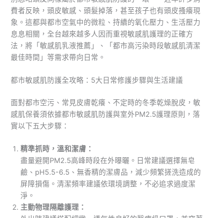
費者反映，頭皮敏感、頭髮掉落，甚至孩子也有頭皮搔癢現
象。這都與都市空氣中的微粒、持續的氧化壓力、生活壓力
息息相關，全台越來越多人因而重視敏感肌護理的正確方
法，將「敏感肌乳液推薦」、「都市高污染時段敏感肌清潔
最佳時間」等需求帶向日常。
都市敏感肌防護全攻略：5大日常修護步驟與生活建議
面對都市空污、常見皮膚乾癢、不定時的冬季乾燥脫皮，敏
感肌保養須依據都市敏感肌防護與室外PM2.5護理原則，落
實以下五大步驟：
精準抓時，溫和潔膚：
盡量避開PM2.5高峰時段在外曝曬。日常建議選擇無皂
鹼、pH5.5-6.5、無香精的潔膚品，減少頻繁搓洗造成的
屏障損傷。清潔頻率建議依環境調整，不必追求過度潔
淨。
主動物理隔離護理：