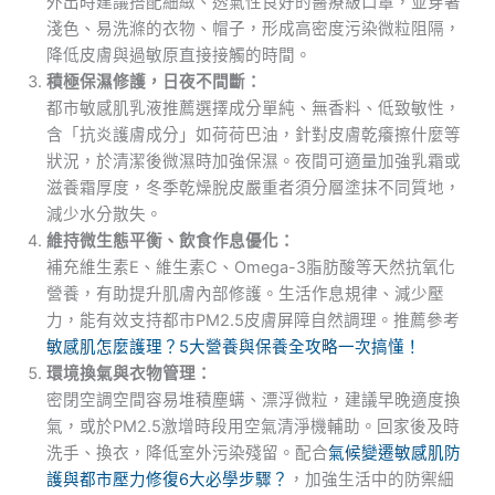
外出時建議搭配細緻、透氣性良好的醫療級口罩，並穿著
淺色、易洗滌的衣物、帽子，形成高密度污染微粒阻隔，
降低皮膚與過敏原直接接觸的時間。
積極保濕修護，日夜不間斷：
都市敏感肌乳液推薦選擇成分單純、無香料、低致敏性，
含「抗炎護膚成分」如荷荷巴油，針對皮膚乾癢擦什麼等
狀況，於清潔後微濕時加強保濕。夜間可適量加強乳霜或
滋養霜厚度，冬季乾燥脫皮嚴重者須分層塗抹不同質地，
減少水分散失。
維持微生態平衡、飲食作息優化：
補充維生素E、維生素C、Omega-3脂肪酸等天然抗氧化
營養，有助提升肌膚內部修護。生活作息規律、減少壓
力，能有效支持都市PM2.5皮膚屏障自然調理。推薦參考
敏感肌怎麼護理？5大營養與保養全攻略一次搞懂！
環境換氣與衣物管理：
密閉空調空間容易堆積塵螨、漂浮微粒，建議早晚適度換
氣，或於PM2.5激增時段用空氣清淨機輔助。回家後及時
洗手、換衣，降低室外污染殘留。配合
氣候變遷敏感肌防
護與都市壓力修復6大必學步驟？
，加強生活中的防禦細