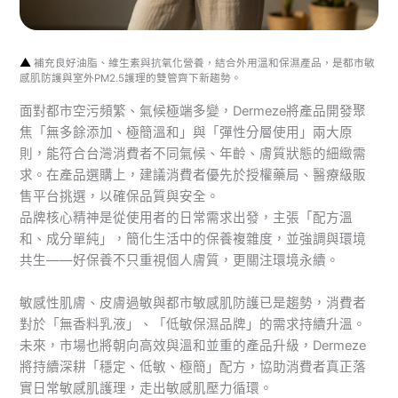
▲
補充良好油脂、維生素與抗氧化營養，結合外用溫和保濕產品，是都市敏
感肌防護與室外PM2.5護理的雙管齊下新趨勢。
面對都市空污頻繁、氣候極端多變，Dermeze將產品開發聚
焦「無多餘添加、極簡溫和」與「彈性分層使用」兩大原
則，能符合台灣消費者不同氣候、年齡、膚質狀態的細緻需
求。在產品選購上，建議消費者優先於授權藥局、醫療級販
售平台挑選，以確保品質與安全。
品牌核心精神是從使用者的日常需求出發，主張「配方溫
和、成分單純」，簡化生活中的保養複雜度，並強調與環境
共生——好保養不只重視個人膚質，更關注環境永續。
敏感性肌膚、皮膚過敏與都市敏感肌防護已是趨勢，消費者
對於「無香料乳液」、「低敏保濕品牌」的需求持續升溫。
未來，市場也將朝向高效與溫和並重的產品升級，Dermeze
將持續深耕「穩定、低敏、極簡」配方，協助消費者真正落
實日常敏感肌護理，走出敏感肌壓力循環。