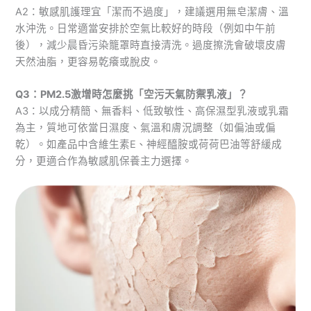
A2：敏感肌護理宜「潔而不過度」，建議選用無皂潔膚、溫
水沖洗。日常適當安排於空氣比較好的時段（例如中午前
後），減少晨昏污染籠罩時直接清洗。過度擦洗會破壞皮膚
天然油脂，更容易乾癢或脫皮。
Q3：PM2.5激增時怎麼挑「空污天氣防禦乳液」？
A3：以成分精簡、無香料、低致敏性、高保濕型乳液或乳霜
為主，質地可依當日濕度、氣溫和膚況調整（如偏油或偏
乾）。如產品中含維生素E、神經醯胺或荷荷巴油等舒緩成
分，更適合作為敏感肌保養主力選擇。