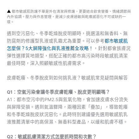
▲
都市敏感肌防護不單是外在清潔與修護，更要結合飲食營養、情緒調節與
內外協調。壓力與作息管理，是減少皮膚過敏與乾癢感惡化不可或缺的一
環。
遇到空污惡化、冬季乾燥脫皮明顯時，挑選溫和無香料、無
防腐劑的修護型乳液或乳霜尤為重要。可以參考
都市敏感肌
怎麼保？5大屏障強化與乳液推薦全攻略！
，針對都會族膚況
彈性選擇質地類型，搭配正確的都市高污染時段敏感肌清潔
最佳時間，深入照顧敏感性肌膚需求。
皮膚乾癢、冬季脫皮到如何挑乳液？敏感肌常見疑問與解答
Q1：空氣污染會讓冬季皮膚乾癢、脫皮更明顯嗎？
A1：都市空污中的PM2.5與氮氧化物，會加速皮膚水分流失
與屏障受損。遇到氣溫驟降，兩種因素「疊加」，導致乾癢
和冬季乾燥脫皮狀況惡化。此時特別建議優先選用敏感肌乳
液推薦清單中的高保濕、無香料型產品，以緩和肌膚不穩。
Q2：敏感肌膚清潔方式怎麼抓時間和次數？