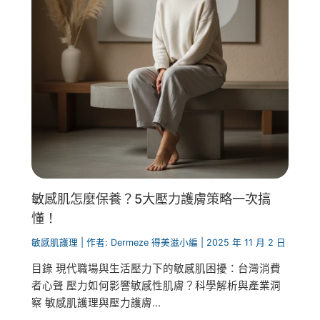
敏感肌怎麼保養？5大壓力護膚策略一次搞
懂！
敏感肌護理
| 作者:
Dermeze 得美滋小編
|
2025 年 11 月 2 日
目錄 現代職場與生活壓力下的敏感肌困擾：台灣消費
者心聲 壓力如何影響敏感性肌膚？科學解析與產業洞
察 敏感肌護理與壓力護膚...