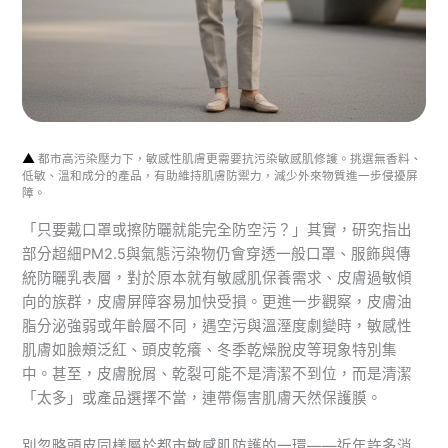
▲
都市高污染壓力下，敏感性肌膚更需要抗污染敏感肌修護。挑選無香料、
低敏、溫和成分的產品，有助維持肌膚防禦力，減少外來物質進一步侵擾屏
障。
「只要戴口罩或擦防曬就能完全防空污？」其實，研究指出
部分超細PM2.5與氣態污染物仍會穿透一般口罩、服飾與傳
統防曬乳表層，對於原本就有敏感肌保養需求、皮膚過敏傾
向的族群，皮膚屏障容易加快受損。更進一步觀察，皮膚油
脂分泌強弱或年齡層不同，遇空污與溫溼度劇變時，敏感性
肌膚如臉頰泛紅、頭皮乾癢、冬季乾燥脫皮等現象特別集
中。甚至，皮膚脫屑、乾裂可能不是清潔不到位，而是清潔
「太多」或產品選擇不當，連帶傷害肌膚天然保護膜。
別忽略頭皮同樣屬於都市敏感肌防護的一環——近年許多消