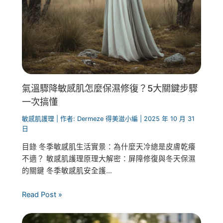
氣溫驟降敏感肌怎麼保濕修復？5大關鍵步驟
一次搞懂
敏感肌護理
| 作者:
Dermeze 得美滋小編
|
2025 年 10 月 31
日
目錄 冬季敏感肌生活實景：為什麼天冷總是皮膚乾癢
不適？ 敏感肌護理原理大解密：屏障修復與冬天保濕
的關鍵 冬季敏感肌安全護...
Read Post »