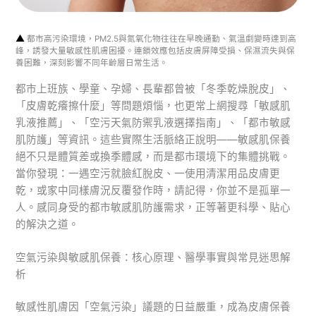
▲
都市高污染環境，PM2.5與氮氧化物往往在早晚通勤、氣溫劇變時達到高
峰，誘發大量敏感性肌膚困擾。連鎖效應包括皮膚屏障受損、保濕流失與保
養困難，深刻影響不同年齡層日常生活。
都市上班族、學童、孕婦、長輩都曾被「冬季乾燥脫皮」、
「皮膚乾癢擦什麼」等問題煩惱，也更常上網搜尋「敏感肌
乳液推薦」、「空污天氣防禦乳液選擇指南」、「都市敏感
肌防護」等資訊。這些實際生活脈絡正說明——敏感肌保養
絕不只是體質差或換季體感，而是都市環境下的集體挑戰。
當你發現：一遇空污就臉紅脫皮、一使用清潔用品皮膚更
乾，或家中同樣膚況反覆發作時，請記得，你並不是孤單一
人。感同身受的都市敏感肌防護需求，正等著更科學、貼心
的解決之道。
空氣污染與敏感肌保養：核心原理、醫學事實與常見迷思解
析
敏感性肌膚因「空氣污染」議題的日益嚴重，成為皮膚保養