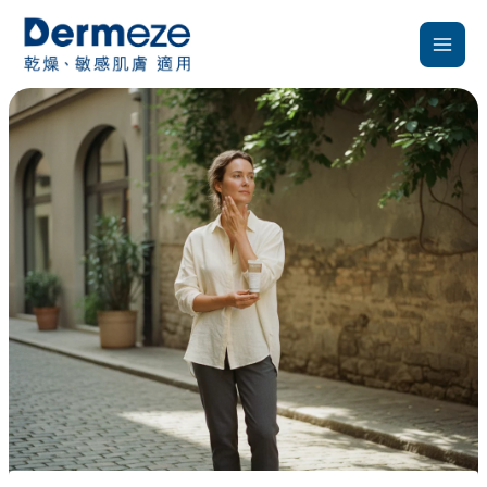
跳
至
主
要
內
容