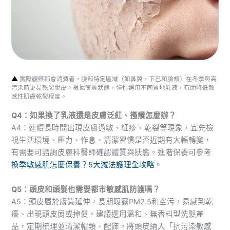
▲
實際觀察都會消費者，臉部特定區域（如鼻翼、下巴和臉頰）在冬季與高
污染時更易乾裂脫皮。根據膚質狀態，彈性選用不同質地乳液，有助降低敏
感性肌膚乾裂程度。
Q4：如果換了乳液還是皮膚泛紅、搔癢怎麼辦？
A4：連續長時間出現皮膚過敏、紅疹、乾裂等現象，宜先檢
視生活環境、壓力、作息、清潔習慣是否近期有大幅轉變，
有需要可諮詢皮膚科醫師確認體質與狀態。進階保養可參考
換季敏感肌怎麼保養？5大減法護理全攻略
。
Q5：頭皮和頭髮也需要都市敏感肌防護嗎？
A5：頭皮屬於膚質延伸，長期曝露PM2.5和空污，易感到乾
癢、出現頭皮屑或掉髮。建議選用溫和、無香料型洗髮產
品，定期梳理並清潔帽類、配飾。將頭皮納入「抗污染敏感