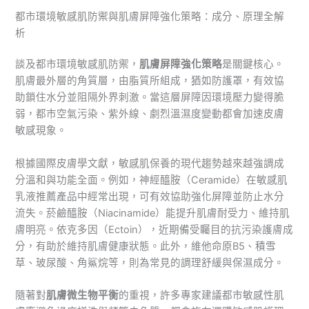
都市環境敏感肌防禦與肌膚屏障強化策略：成分、原理全解
析
談及都市環境敏感肌防禦，
肌膚屏障強化策略
是關鍵核心。
肌膚最外層的角質層，由脂質所組成，猶如防護罩，有效協
助鎖住水分並阻隔外界刺激。當這層屏障因環境壓力變得脆
弱，都市空氣污染、紫外線、劇烈溫濕度變動都會加速皮膚
敏感現象。
根據國際皮膚學文獻，敏感肌保養的現代趨勢越來越強調成
分溫和與功能全面。例如，神經醯胺（Ceramide）在敏感肌
乳液推薦產品中經常出現，可有效協助強化屏障並防止水分
流失。菸鹼醯胺（Niacinamide）能提升肌膚耐受力、維持肌
膚明亮。依克多因（Ectoin），近期備受矚目的抗污染護膚成
分，有助於維持肌膚健康狀態。此外，維他命原B5、積雪
草、玻尿酸、角鯊烷等，則為常見的調理舒緩與保濕成分。
隨著對
肌膚微生物平衡
的重視，許多專家建議都市敏感性肌