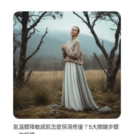
氣溫驟降敏感肌怎麼保濕修復？5大關鍵步驟