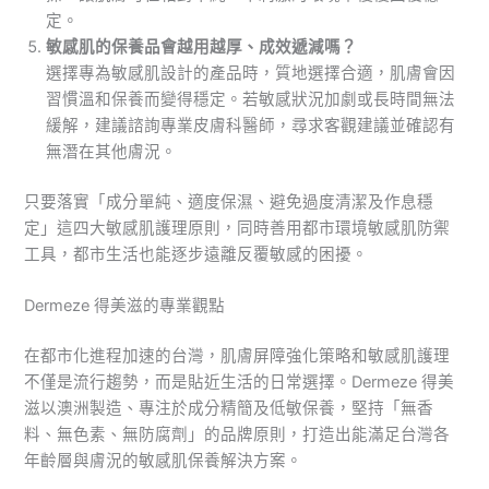
定。
敏感肌的保養品會越用越厚、成效遞減嗎？
選擇專為敏感肌設計的產品時，質地選擇合適，肌膚會因
習慣溫和保養而變得穩定。若敏感狀況加劇或長時間無法
緩解，建議諮詢專業皮膚科醫師，尋求客觀建議並確認有
無潛在其他膚況。
只要落實「成分單純、適度保濕、避免過度清潔及作息穩
定」這四大敏感肌護理原則，同時善用都市環境敏感肌防禦
工具，都市生活也能逐步遠離反覆敏感的困擾。
Dermeze 得美滋的專業觀點
在都市化進程加速的台灣，肌膚屏障強化策略和敏感肌護理
不僅是流行趨勢，而是貼近生活的日常選擇。Dermeze 得美
滋以澳洲製造、專注於成分精簡及低敏保養，堅持「無香
料、無色素、無防腐劑」的品牌原則，打造出能滿足台灣各
年齡層與膚況的敏感肌保養解決方案。