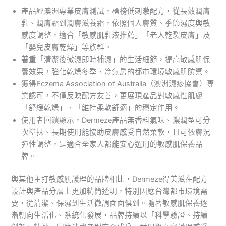
產品經澳洲專業皮膚測試，標榜低刺激配方，從長效潤膚
乳、潤膚霜到潤膚滋養霜，依照個人膚質、季節濕度與敏
感度調整，適合「敏感肌乳液推薦」「老人乾裂皮膚」及
「嬰兒皮膚乾燥」等族群。
著重「清潔後微濕即時補濕」的生活細節，提高敏感肌保
養效果，強化乾燥冬季、冷氣房的都市環境敏感肌防禦。
獲得Eczema Association of Australia（澳洲濕疹協會）專
業認可，不僅反映配方友善，更展現產品對敏感性肌膚
「舒緩乾燥」、「維持柔軟舒適」的穩定作用。
使用者回饋顯示，Dermeze產品無香料氣味、濃潤型可分
次塗抹、長期使用能協助皮膚感受自然柔軟，且可依膚況
彈性調整，是適合全家人都能安心選用的敏感肌保養品
牌。
與其他主打敏感肌護理的品牌相比，Dermeze得美滋在配方
設計與產品分層上更加精簡透明，特別因應台灣都市環境需
要，從清潔、保濕到生活微調面面俱到。隨著敏感肌保養逐
漸朝向生活化、系統化發展，品牌持續以「科學驗證、持續