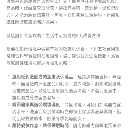
膚應避免過度搓洗與頻繁去角質。都會族在選購敏感肌護理
產品時，建議檢查成分表，選擇無香料、無酒精、溫和型配
方，才能適應台灣空汙、潮濕季節與各種生活情境，達到系
統性防禦皮膚策略的效果。
敏感肌保養全攻略：生活中可實踐的5大改善方法
想要在都市環境中做到有效的敏感肌保養，下列五項實用策
略結合科學實證與在地經驗，協助你從日常生活做起，落實
敏感肌護理與肌膚屏障強化策略：
選用低刺激配方的潔膚及保濕品
：建議選擇無香料、無酒
精、無皂鹼的沐浴產品和乳液，減少刺激，對應敏感肌乳
液推薦產品。敏感性肌膚避免過度清潔，清潔力度適中，
讓保濕成分更容易發揮。
調節居家與辦公環境濕度
：冷氣環境下可使用加濕器或室
內水杯，洗澡完膚況微濕時立即擦上保濕乳液與乳霜，協
助肌膚雙重鎖水，舒緩冬季乾燥脫皮。
維持規律作息，確保睡眠時間
：肌膚修護力與睡眠質量密