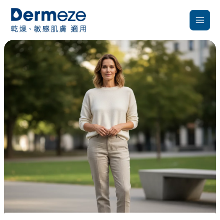
跳
至
主
要
內
容