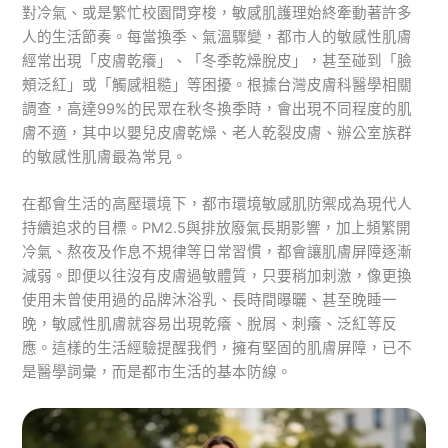
對冷氣、或是繁忙校園間穿梭，敏感肌護理始終牽動著許多
人的生活節奏。每當換季、氣溫驟變，都市人的敏感性肌膚
經常出現「皮膚乾癢」、「冬季乾燥脫皮」，甚至碰到「臉
頰泛紅」或「觸感粗糙」等困擾。根據台灣皮膚科醫學相關
調查，高達99%的民眾在秋冬換季時，會出現不同程度的肌
膚不適，其中以嬰兒皮膚乾燥、老人乾裂皮膚、辦公室族群
的敏感性肌膚最為常見。
在都會生活的高壓環境下，都市環境敏感肌防禦成為現代人
持續追求的目標。PM2.5與排放廢氣長期影響，加上頻繁開
冷氣、熬夜及作息不規律等日常習慣，都會讓肌膚屏障逐漸
減弱。即便以往沒有皮膚過敏體質，只要稍加刺激，像更換
使用未曾使用過的品牌沐浴乳、長時間曝曬、甚至晚睡一
晚，敏感性肌膚就容易出現乾癢、脫屑、刺癢、泛紅等反
應。這樣的生活經驗提醒我們，擁有堅固的肌膚屏障，已不
是醫學詞彙，而是都市生活的基本防線。