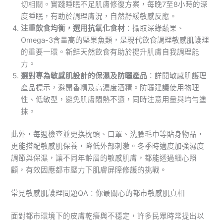
切相關。實踐睡眠不足肌膚修復方案，每晚7至8小時的深
度睡眠，有助於調理膚況，自然舒緩敏感反應。
注重飲食均衡，選用抗氧化食材
：攝取深綠蔬果、
Omega-3含量高的堅果魚類，是現代飲食調理敏感肌護理
的重要一環。新鮮天然飲食有助於提升肌膚自我調理能
力。
選對專為敏感肌設計的保濕及防曬產品
：詳閱敏感肌護理
產品標示，避開香精及高濃度酒精。防曬建議使用物理
性、低敏型，避免肌膚悶熱不適，同時注意用量與均勻塗
抹。
此外，每週檢查並更換枕頭、口罩、洗臉毛巾等貼身物品，
更能搭配敏感肌保養，降低外部刺激。冬季時適度加強濕度
調節與保濕，讓不同年齡層的敏感肌膚，都能透過細心照
顧，有效因應都市壓力下肌膚屏障修護的挑戰。
常見敏感肌護理問題QA：你最關心的都市敏感肌真相
面對都市環境下的皮膚乾癢與不穩定，許多民眾時常提出以