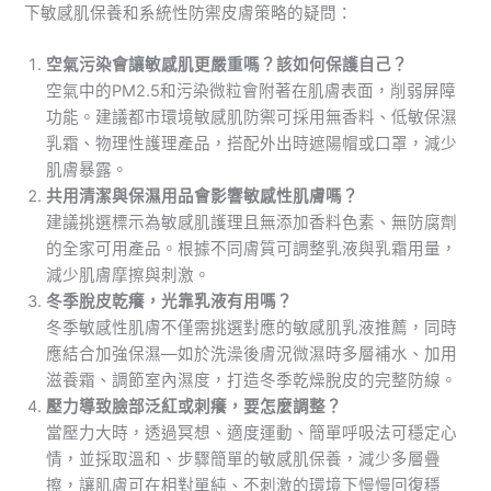
下敏感肌保養和系統性防禦皮膚策略的疑問：
空氣污染會讓敏感肌更嚴重嗎？該如何保護自己？
空氣中的PM2.5和污染微粒會附著在肌膚表面，削弱屏障
功能。建議都市環境敏感肌防禦可採用無香料、低敏保濕
乳霜、物理性護理產品，搭配外出時遮陽帽或口罩，減少
肌膚暴露。
共用清潔與保濕用品會影響敏感性肌膚嗎？
建議挑選標示為敏感肌護理且無添加香料色素、無防腐劑
的全家可用產品。根據不同膚質可調整乳液與乳霜用量，
減少肌膚摩擦與刺激。
冬季脫皮乾癢，光靠乳液有用嗎？
冬季敏感性肌膚不僅需挑選對應的敏感肌乳液推薦，同時
應結合加強保濕—如於洗澡後膚況微濕時多層補水、加用
滋養霜、調節室內濕度，打造冬季乾燥脫皮的完整防線。
壓力導致臉部泛紅或刺癢，要怎麼調整？
當壓力大時，透過冥想、適度運動、簡單呼吸法可穩定心
情，並採取溫和、步驟簡單的敏感肌保養，減少多層疊
擦，讓肌膚可在相對單純、不刺激的環境下慢慢回復穩