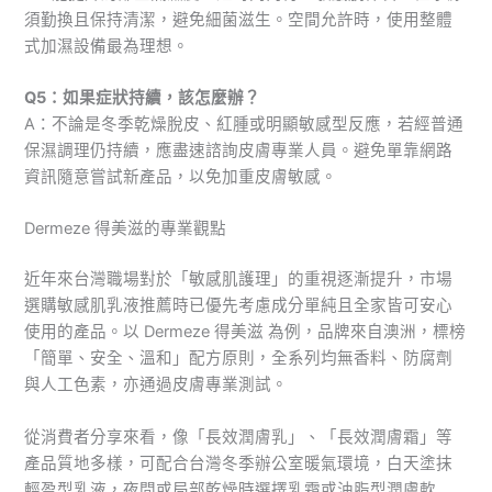
須勤換且保持清潔，避免細菌滋生。空間允許時，使用整體
式加濕設備最為理想。
Q5：如果症狀持續，該怎麼辦？
A：不論是冬季乾燥脫皮、紅腫或明顯敏感型反應，若經普通
保濕調理仍持續，應盡速諮詢皮膚專業人員。避免單靠網路
資訊隨意嘗試新產品，以免加重皮膚敏感。
Dermeze 得美滋的專業觀點
近年來台灣職場對於「敏感肌護理」的重視逐漸提升，市場
選購敏感肌乳液推薦時已優先考慮成分單純且全家皆可安心
使用的產品。以 Dermeze 得美滋 為例，品牌來自澳洲，標榜
「簡單、安全、溫和」配方原則，全系列均無香料、防腐劑
與人工色素，亦通過皮膚專業測試。
從消費者分享來看，像「長效潤膚乳」、「長效潤膚霜」等
產品質地多樣，可配合台灣冬季辦公室暖氣環境，白天塗抹
輕盈型乳液，夜間或局部乾燥時選擇乳霜或油脂型潤膚軟