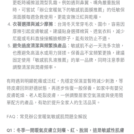
更乾時補擦滋潤型乳霜。例如遇到鼻翼、嘴角嚴重脫屑
時，可嘗試「辦公室暖氣下的敏感肌面膜推薦」的低敏保
濕面膜每週急救使用，更能安撫泛紅與乾癢。
衣著選擇與減少摩擦
：台灣冬天常穿毛衣、圍巾，容易因
摩擦引起皮膚敏感。建議貼身選擇棉質、透氣衣料，減少
尼龍或毛料直接接觸臉頰脖子，能有效防止不適。
避免過度清潔與頻繁換產品
：敏感肌不必一天洗多次臉，
也應避免高溫水或用力搓揉。保養品不宜頻繁更換，建議
固定使用「敏感肌乳液推薦」的單一品牌，同時注意季節
調整清潔與潤膚頻率。
有時遇到明顯乾癢或泛紅，先穩定保濕並暫時減少刺激，等
待皮膚回到舒適狀態，再逐步恢復一般保養。如家中有嬰兒
皮膚乾燥、老人乾裂皮膚，一併調整居家空氣濕度與使用簡
單配方的產品，有助於提升全家人的生活品質。
FAQ：常見辦公室暖氣敏感肌問題全解說
Q1：冬季一開暖氣皮膚立刻癢、紅、脫屑，這是敏感性肌膚