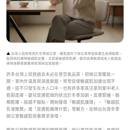
▲
台灣上班族常見於冬季辦公室，暖氣直吹下辦公桌旁容易產生皮膚乾緊、
脫屑與紅癢等敏感肌反應，尤其是敏感性肌膚、嬰兒皮膚乾燥或老人乾裂皮
膚等族群更需重視保濕與加濕管理。
許多台灣上班族過去未必在意空氣品質，但辦公室暖氣一
開，室內外溫差與濕度劇變，常常促使敏感肌加速出現不
適。這不只發生在大人口中，也有許多家長注意到家中老人
乾裂皮膚、嬰兒皮膚乾燥的狀況於冬季加劇。皮膚緊繃、臉
頰乾癢、妝感不服貼，開始搜尋「敏感肌護理」、「敏感肌
乳液推薦」或「皮膚乾癢擦什麼」等解方，反映出台灣冬季
辦公室敏感肌保養需求漸增。
暖氣引起敏感肌困擾的關鍵原理：辦公室空氣濕度、皮膚結