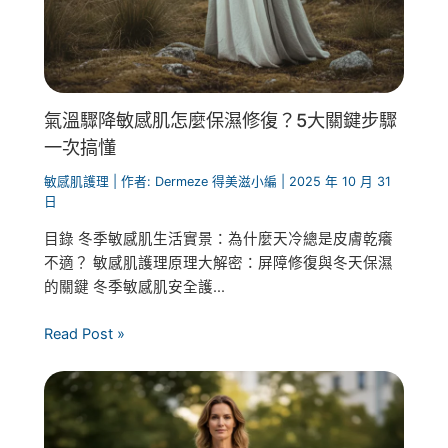
氣溫驟降敏感肌怎麼保濕修復？5大關鍵步驟
一次搞懂
敏感肌護理
| 作者:
Dermeze 得美滋小編
|
2025 年 10 月 31
日
目錄 冬季敏感肌生活實景：為什麼天冷總是皮膚乾癢
不適？ 敏感肌護理原理大解密：屏障修復與冬天保濕
的關鍵 冬季敏感肌安全護...
Read Post »