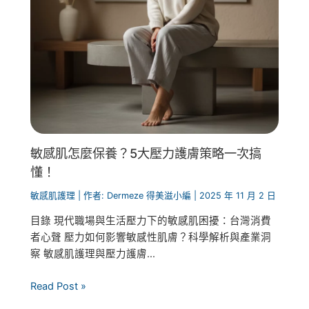
敏感肌怎麼保養？5大壓力護膚策略一次搞
懂！
敏感肌護理
| 作者:
Dermeze 得美滋小編
|
2025 年 11 月 2 日
目錄 現代職場與生活壓力下的敏感肌困擾：台灣消費
者心聲 壓力如何影響敏感性肌膚？科學解析與產業洞
察 敏感肌護理與壓力護膚...
Read Post »