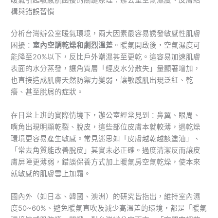
構與錯誤習慣
分析台灣辦公室暖氣環境，兩大因素最容易誘發敏感性肌膚
困擾：
室內空調乾燥和劇烈溫差
。暖氣開啟後，空氣濕度可
能降至20%以下，反比戶外潮濕甚至更乾。這容易加速肌膚
表面的水分蒸發，讓角質層「經皮水分散失」量顯著增加，
也直接造成肌膚天然防禦力變弱，讓敏感肌出現泛紅、乾
癢、甚至脫屑的症狀。
在日常上班的實際情境下，辦公室經常見到：鼻翼、眼周、
嘴角出現明顯乾裂、脫皮，這些部位皮膚本就較薄，遇乾燥
環境更容易產生敏感。常見迷思如「皮膚越乾越該塗油」、
「常去角質能改善脫皮」其實未必正確。過度清潔反而讓皮
膚屏障更薄弱，錯誤保養方式加上暖氣房空氣乾燥，使本來
就敏感的肌膚雪上加霜。
國內外（如日本、韓國、澳洲）的研究皆指出，維持室內濕
度50~60%、避免暖氣直吹及減少高溫差的環境，都是「暖氣