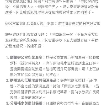
環境敏感肌防護」關鍵。對台灣辦公室而言，「密閉空調乾
燥」不僅影響大人，也讓家中老人、嬰兒皮膚乾燥情況跟著
嚴重，因此敏感肌護理務必從環境與習慣兩大面向著手。
辦公室敏感肌保養5大實用步驟：維持肌膚穩定的日常好習慣
許多敏感性肌膚族群反映：「冬季暖氣一開，不管怎麼擦保
濕品還是會乾裂脫皮？」其實掌握以下五大關鍵步驟，有助
於穩定膚況、減緩不適：
調整辦公室空氣濕度
：於辦公桌放置小型加濕器、盆栽或
水杯（並定時補充），也可用濕毛巾置於空調出風口旁，
適度開窗讓空氣流通。這樣可提升局部濕度，是「上班族
辦公室加濕保濕方法」的核心。
選用溫和低敏潔膚與保濕產品
：優先挑選無香料、pH中
性、不含皂鹼的清潔產品，諸如「保濕無皂潔膚乳」。洗
完臉趁肌膚微濕立刻塗抹乳液或乳霜，幫助水分鎖在皮膚
表層，減緩乾燥狀況。
分層補水與局部保養
：日間適合輕盈型乳液，夜間或局部