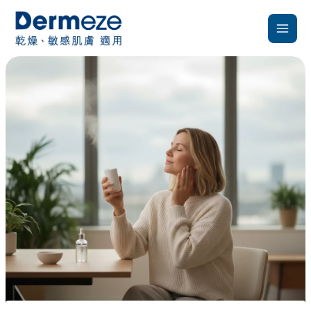
跳
至
主
要
內
容