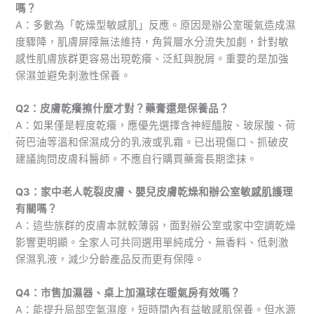
嗎？
A：多數為「乾燥型敏感肌」反應。原因是辦公室暖氣造成濕
度驟降，肌膚屏障無法維持，角質層水分流失加劇，針對敏
感性肌膚族群更容易出現乾癢、泛紅與脫屑。重要的是加強
保濕並避免刺激性保養。
Q2：皮膚乾癢擦什麼才對？藥膏還是保養品？
A：如果僅是輕度乾癢，應優先選擇含神經醯胺、玻尿酸、荷
荷巴油等溫和保濕成分的乳液或乳霜。已出現傷口、抓破皮
建議詢問皮膚科醫師。不應自行購買藥膏長期塗抹。
Q3：家中老人乾裂皮膚、嬰兒皮膚乾燥和辦公室敏感肌護理
有關嗎？
A：這些族群的皮膚本就較薄弱，面對辦公室或家中空調乾燥
影響更明顯。全家人可共同選用單純成分、無香料、低刺激
保濕乳液，減少分齡產品反而更有保障。
Q4：市售加濕器、桌上加濕球在暖氣房有效嗎？
A：能提升局部空氣濕度，短時間內有益敏感肌保養。但水源