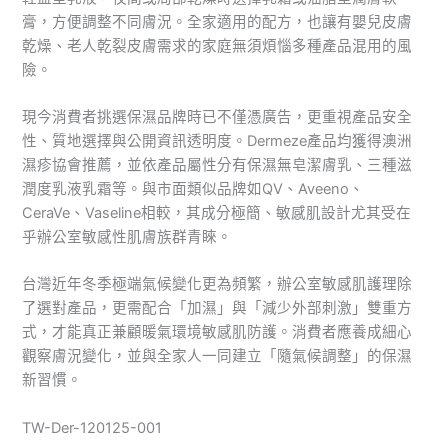
膏，方便調整不同膚況。全家適用的配方，也讓有嬰兒皮膚
乾燥、老人乾裂皮膚需求的家庭無須煩惱多種產品混用的風
險。
現今消費者挑選保濕品牌時已不僅憑廣告，更重視產品安全
性、質地選擇與公開資訊透明度。Dermeze產品均獲得澳洲
濕疹協會推薦，並依產品屬性分有保濕無皂潔膚乳、三種滋
潤度乳液乳霜等。與市面類似品牌如QV、Aveeno、
CeraVe、Vaseline相較，其成分極簡、敏感肌設計尤其受在
乎辦公室敏感性肌膚族群青睞。
台灣近年冬季極端氣候變化更為頻繁，辦公室敏感肌護理除
了選對產品，更需配合「加濕」與「減少外部刺激」雙重方
式，才能真正兼顧暖氣環境敏感肌防護。消費者應養成細心
觀察膚況變化，並與全家人一同建立「隨氣候調整」的保濕
新習慣。
TW-Der-120125-001