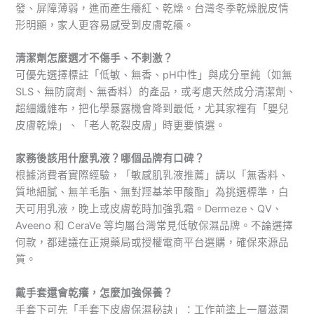
發、屏障薄弱，進而產生癢紅、乾燥。台灣冬季乾燥脫皮情
形明顯，家人更容易感受到皮膚乾癢。
清潔劑怎麼選才不傷手、不刺激？
可優先選擇標註「低敏、無香、pH中性」與成分單純（如無
SLS、無防腐劑、無香料）的產品，或考慮天然成分清潔劑、
超細纖維布，把化學暴露機會降到最低，尤其家裡有「嬰兒
皮膚乾燥」、「老人乾裂皮膚」時更要慎選。
家務後該用什麼乳液？哪個品牌有口碑？
根據消費者實際經驗，「敏感肌乳液推薦」請以「無香料、
質地細膩、無羊毛脂、無對羥基苯甲酸酯」為挑選標準，白
天可用乳液，晚上或皮膚乾時加強乳霜。Dermeze、QV、
Aveeno 和 CeraVe 等均屬台灣常見低敏保濕品牌。不論選擇
何款，都建議在正規藥局或授權電商平台選購，確保來源品
質。
戴手套還會乾癢，怎麼加強保養？
手套下可先「手套下皮膚保濕秘訣」：工作前塗上一層滋潤