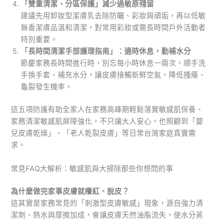
「雙重清潔、分區保護」減少過敏原殘留
建議先用卸妝型潔膚乳去除防曬、彩妝與頑垢，再以低敏
無香潔膚品溫和清潔，對常用彩妝或需長時間戶外活動者
特別重要。
「長時間清潔手部護理指南」：適時休息，勤補水分
節慶家務長時間進行時，別忘每小時休息一兩次，順手洗
手換手套、補充水分，讓皮膚接觸新鮮空氣，降低搔癢、
龜裂發生機率。
這五項防護有助全家人在家務高峰期輕鬆落實敏感肌保養、
家務清潔敏感肌屏障強化，不只讓大人安心，也照顧到「嬰
兒皮膚乾燥」、「老人乾裂皮膚」等日常台灣家庭真實需
求。
常見FAQ大解析：敏感肌與大掃除那些你想問的事
為什麼做完家事皮膚就癢紅、脫皮？
這其實是家務常見的「刺激型皮膚敏感」現象，源自強力清
潔劑、熱水與摩擦加成，會讓皮膚天然油脂流失，使水分蒸