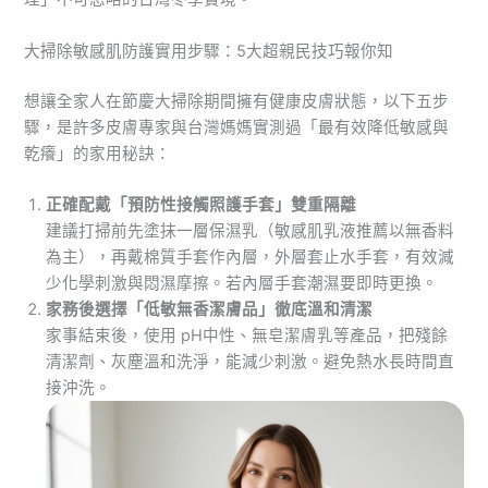
大掃除敏感肌防護實用步驟：5大超親民技巧報你知
想讓全家人在節慶大掃除期間擁有健康皮膚狀態，以下五步
驟，是許多皮膚專家與台灣媽媽實測過「最有效降低敏感與
乾癢」的家用秘訣：
正確配戴「預防性接觸照護手套」雙重隔離
建議打掃前先塗抹一層保濕乳（敏感肌乳液推薦以無香料
為主），再戴棉質手套作內層，外層套止水手套，有效減
少化學刺激與悶濕摩擦。若內層手套潮濕要即時更換。
家務後選擇「低敏無香潔膚品」徹底溫和清潔
家事結束後，使用 pH中性、無皂潔膚乳等產品，把殘餘
清潔劑、灰塵溫和洗淨，能減少刺激。避免熱水長時間直
接沖洗。