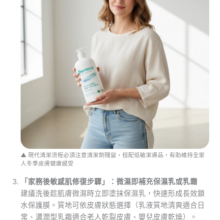
▲ 現代清潔流程必須注意清潔劑殘留，搭配低敏潔膚品，有助維持全家
人冬季皮膚健康感受
「家務後敏感肌修復步驟」：微濕即補充保濕乳或乳霜
建議洗後趁肌膚微濕時立即塗抹保濕乳，快速形成長效鎖
水保護膜。質地可依皮膚狀態選擇（乳液質地清爽適合日
常、濃潤型乳霜適合老人乾裂皮膚、嬰兒皮膚乾燥）。