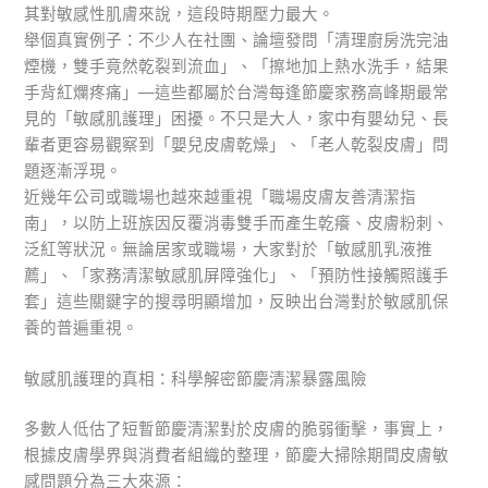
其對敏感性肌膚來說，這段時期壓力最大。
舉個真實例子：不少人在社團、論壇發問「清理廚房洗完油
煙機，雙手竟然乾裂到流血」、「擦地加上熱水洗手，結果
手背紅爛疼痛」—這些都屬於台灣每逢節慶家務高峰期最常
見的「敏感肌護理」困擾。不只是大人，家中有嬰幼兒、長
輩者更容易觀察到「嬰兒皮膚乾燥」、「老人乾裂皮膚」問
題逐漸浮現。
近幾年公司或職場也越來越重視「職場皮膚友善清潔指
南」，以防上班族因反覆消毒雙手而產生乾癢、皮膚粉刺、
泛紅等狀況。無論居家或職場，大家對於「敏感肌乳液推
薦」、「家務清潔敏感肌屏障強化」、「預防性接觸照護手
套」這些關鍵字的搜尋明顯增加，反映出台灣對於敏感肌保
養的普遍重視。
敏感肌護理的真相：科學解密節慶清潔暴露風險
多數人低估了短暫節慶清潔對於皮膚的脆弱衝擊，事實上，
根據皮膚學界與消費者組織的整理，節慶大掃除期間皮膚敏
感問題分為三大來源：