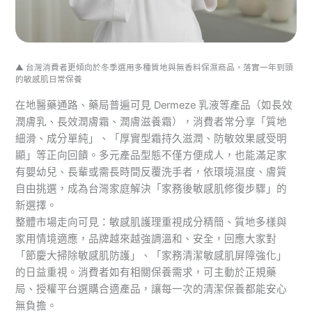
▲ 台灣消費者更傾向於冬季選用多種質地與無香料保濕商品，落實一年到頭
的敏感肌日常保養
在地醫藥通路、藥局普遍可見 Dermeze 乳液等產品（如長效
潤膚乳、長效潤膚霜、潤膚滋養霜），消費者常分享「質地
細滑、成分單純」、「厚實型霜持久滋潤、防敏效果感受明
顯」等正向回饋。多元產品型態不僅方便成人，也能滿足家
有嬰幼兒、長輩或需長時間反覆洗手者，依環境濕度、膚質
自由挑選，成為台灣家庭解決「家務後敏感肌修復步驟」的
新選擇。
整體市場走向可見：敏感肌護理重視成分精簡、質地多樣與
家用情境適應，品牌越來越強調溫和、安全，回應大家對
「節慶大掃除敏感肌防護」、「家務清潔敏感肌屏障強化」
的日益重視。消費者如有相關保養需求，可主動於正規藥
局、授權平台選購合適產品，讓每一次的清潔保養都能安心
無負擔。