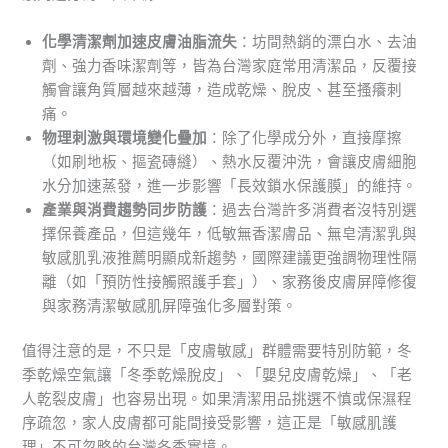
化學清潔劑加速皮膚油脂流失
：坊間熱銷的漂白水、去油
劑、強力香味潔劑等，皆為台灣家庭常用清潔品，反覆接
觸會讓角質層越來越薄，造成乾燥、脫皮、甚至搔癢刺
痛。
物理刺激與環境變化疊加
：除了化學成分外，直接摩擦
（如刷地板、摳瓷磚縫）、熱水反覆沖洗，會讓皮膚細胞
水分加速蒸發，進一步影響「長效鎖水保護膜」的維持。
產業與消費趨勢同步防護
：過去台灣許多消費者沒特別選
擇保養產品，但這幾年，低敏無香潔膚品、無皂清潔乳與
敏感肌乳液推薦明顯成新趨勢，國際建議更強調物理性隔
離（如「預防性接觸照護手套」）、家務後皮膚屏障修復
與家務清潔敏感肌屏障強化多層對策。
值得注意的是，不只是「皮膚敏感」群體需要特別防範，冬
季乾燥空氣讓「冬季乾燥脫皮」、「嬰兒皮膚乾燥」、「老
人乾裂皮膚」也容易出現。如果清潔用品挑選不慎或保濕程
序疏忽，家人皮膚都可能間接受影響，這正是「敏感肌護
理」不可忽略的台灣冬季實境。