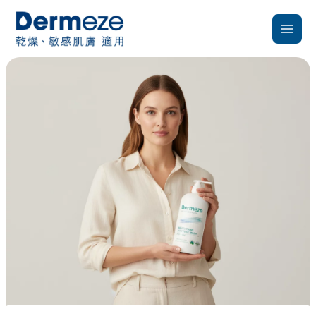
跳
至
主
要
內
容