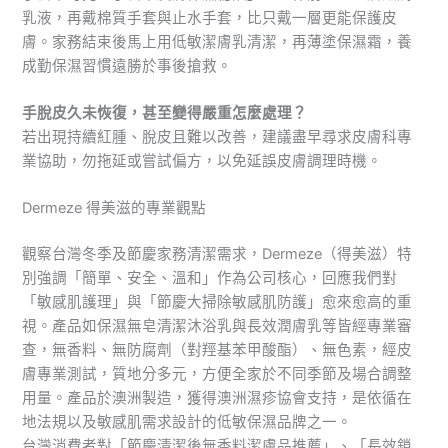
乳液，再戴棉質手套與止水手套，比只戴一層更能保護皮
膚。家務結束後馬上用低敏潔膚乳清潔，再薄塗保濕霜，養
成勤保濕習慣遠勝於事後搶救。
手脫皮久未恢復，甚至變得嚴重怎麼處理？
若出現持續紅腫、脫皮且難以改善，建議盡早尋求皮膚科專
業協助，勿拖延或嘗試偏方，以免延誤皮膚調理時機。
Dermeze 得美滋的專業觀點
觀察台灣冬季及節慶家務清潔需求，Dermeze（得美滋）特
別強調「簡單、安全、溫和」作為公司核心，回應我們對
「敏感肌護理」與「節慶大掃除敏感肌防護」愈來愈高的重
視。產品如保濕無皂清潔沐浴乳與長效潤膚乳等皆經專業審
查，無香料、無防腐劑（對羥基苯甲酸酯）、無色素，經皮
膚專業測試，質地分多元，方便全家於不同季節及場合調整
用量。產品於澳洲製造，獲得澳洲濕疹協會支持，是依循在
地法規以及敏感肌需求設計的低敏保濕品牌之一。
台灣消費者對「節慶清潔後無香料潔膚品推薦」、「長效鎖