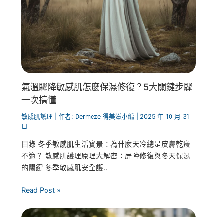
氣溫驟降敏感肌怎麼保濕修復？5大關鍵步驟
一次搞懂
敏感肌護理
| 作者:
Dermeze 得美滋小編
|
2025 年 10 月 31
日
目錄 冬季敏感肌生活實景：為什麼天冷總是皮膚乾癢
不適？ 敏感肌護理原理大解密：屏障修復與冬天保濕
的關鍵 冬季敏感肌安全護...
Read Post »