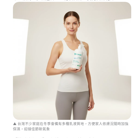
▲ 台灣不少家庭在冬季會備有多種乳液質地，方便家人依膚況隨時加強
保濕，迎接佳節新氣象