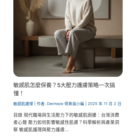
敏感肌怎麼保養？5大壓力護膚策略一次搞
懂！
敏感肌護理
| 作者:
Dermeze 得美滋小編
|
2025 年 11 月 2 日
目錄 現代職場與生活壓力下的敏感肌困擾：台灣消費
者心聲 壓力如何影響敏感性肌膚？科學解析與產業洞
察 敏感肌護理與壓力護膚...