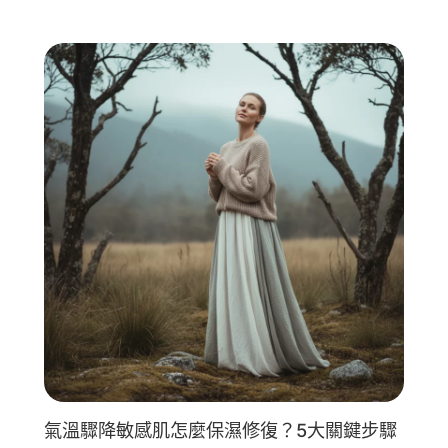
氣溫驟降敏感肌怎麼保濕修復？5大關鍵步驟