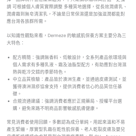
調 可根據個人膚質實際調整 多種質地選擇，從長效潤膚乳、
潤膚霜到無皂清潔乳，不論是日常保濕還是加強滋潤都能對
應台灣各族群所需。
以知識性觀點來看，Dermeze 的敏感肌保養方案主要分為三
大特色：
配方精簡：強調無香料、低敏設計，全系列產品依環境與
個人需求有多種乳液、霜及油脂型配方，有助應對台灣濕
熱與乾冷交錯的季節特色。
中立品質檢驗：產品皆於澳洲生產，並通過皮膚測試，並
獲得澳洲濕疹協會支持，提供消費者信心的品質信任基
礎。
合規流通建議：強調消費者應於正規藥局、授權平台選
購，避免來路不明商品影響敏感肌膚健康。
常見消費者使用回饋，多數認為成分單純，用起來溫和不易
產生緊繃，厚實型乳霜在乾性肌保養、老人乾裂皮膚及嬰兒