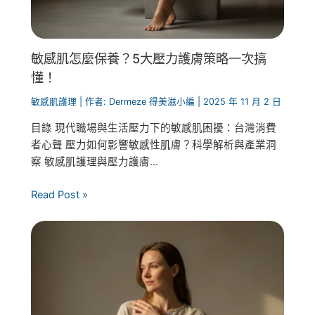
敏感肌怎麼保養？5大壓力護膚策略一次搞
懂！
敏感肌護理
| 作者:
Dermeze 得美滋小編
|
2025 年 11 月 2 日
目錄 現代職場與生活壓力下的敏感肌困擾：台灣消費
者心聲 壓力如何影響敏感性肌膚？科學解析與產業洞
察 敏感肌護理與壓力護膚...
Read Post »