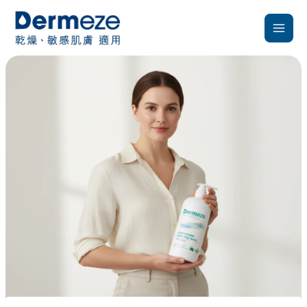
跳
至
主
要
內
容