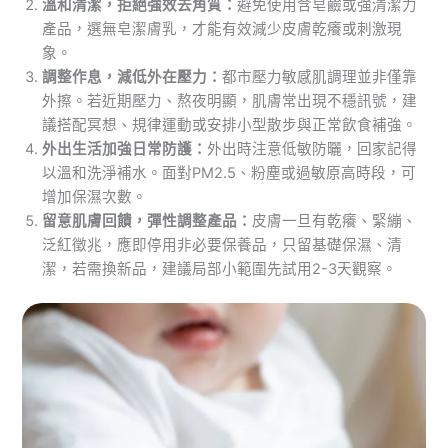
溫和清潔，拒絕強效去角質：
避免使用含皂鹼或強清潔力
產品，選無皂潔膚乳，才能有效減少皮膚乾癢或刺激現
象。
調整作息，減低外在壓力：
都市壓力敏感肌調理並非僅靠
外擦。若近期壓力、熬夜明顯，肌膚常出現不穩訊號，建
議搭配冥想、規律運動或安排小型散步與正常飲食補強。
外出生活加強日常防護：
外出時注意低敏防曬，回家記得
以溫和洗淨補水。面對PM2.5、粉塵或過敏原高時段，可
增加保濕次數。
留意肌膚回饋，彈性調整產品：
皮膚一旦有乾癢、緊繃、
泛紅徵兆，應即停用非必要保養品，只留基礎保濕、清
潔，若需換新品，建議局部小範圍先試用2-3天觀察。