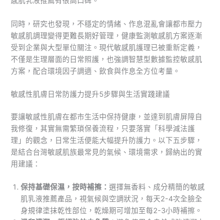
感肌乳液推薦有很高口碑。
同時，研究也發現，不穩定的情緒、作息混亂會讓都市壓力
敏感肌調理變得更難長期好管理，健康監測敏感肌方案逐漸
受到企業與大型單位關注。現代敏感肌護理已被重新定義，
不僅是生理層面的日常照護，也強調智慧型數據監控敏感肌
方案，配合環境因子調適、飲食與作息全方位考量。
敏感性肌膚日常防護力提升5步驟與生活實踐建議
要讓敏感性肌膚在都市生活中保持健康，並達到肌膚屏障自
我修復，其實無需繁瑣保養流程，只要落實「科學減法護
理」的觀念，日常生活便能大幅提升防護力。以下五步驟，
是結合台灣敏感肌族最常見的氣候、環境需求，歸納出的實
用建議：
保持基礎保濕，按時補擦：
選擇無香料、成分精簡的敏感
肌乳液推薦產品，視氣候與空調狀況，每天2-4次全臉全
身規律塗抹乾性部位，乾燥期可增加至每2-3小時補擦。