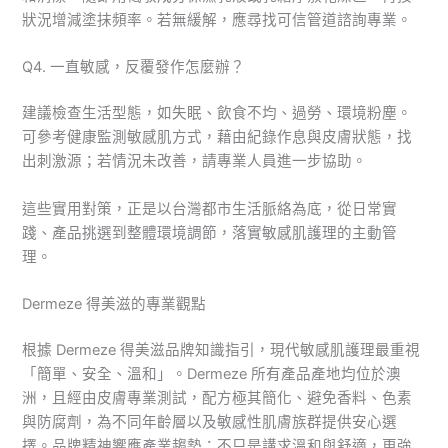
狀況增減塗抹頻率。若無緩解，應尋找可信管道諮詢專業。
Q4. 一直敏感，反覆發作怎麼辦？
建議檢查生活型態，如失眠、飲食不均、過勞、環境粉塵。
可參考健康監測敏感肌方式，藉由紀錄作息與皮膚狀態，找
出刺激源；若情況未改善，請專業人員進一步協助。
這些實用對策，正是以台灣都市生活脈絡為底，從日常實
踐、產品挑選到整體環境調節，落實敏感肌護理的主動管
理。
Dermeze 得美滋的專業觀點
根據 Dermeze 得美滋品牌知識指引，現代敏感肌護理最重視
「簡單、安全、溫和」。Dermeze 所有產品產地均位於澳
洲，且經由皮膚專業測試，配方極其簡化、避免香料、色素
與防腐劑，為不同年齡層以及敏感性肌膚族群提供安心選
擇。品牌精神響應產業趨勢：不只是講求溫和與舒適，更強