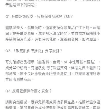
普遍遇到下列問題：
Q1. 冬季乾燥脫皮，只換保養品就夠了嗎？
體感溫差大、濕度低時，僅靠更換保濕產品往往不夠。建議
同步提升環境濕度、減少熱水清潔時間，並依需求每隔幾小
時補擦保濕乳液，必要時選乳霜、滋養霜交替，加強潤澤。
Q2. 「敏感肌乳液推薦」要怎麼挑？
可先確認產品標示（無香料、色素、pH中性等基本要點）、
成分是否精簡。有過敏史或特殊體質時，建議先做少範圍局
部測試，無不良反應後再全臉或全身使用，並盡量選擇經專
業皮膚測試商品。
Q3. 皮膚乾癢擦什麼才安全？
遇到突然癢感，應避免抓癢或疊擦多種產品。推薦以溫水溫
和清潔，隨即用低敏成分保濕乳液或乳霜厚敷乾燥區，再按