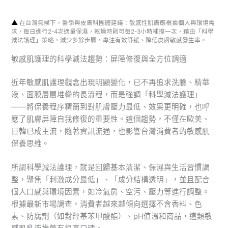
▲
在台灣氣候下，醫學與皮膚科團體建議：敏感性肌膚應根據個人與環境需
求，每日進行2-4次適量保濕，乾燥時則可每2-3小時補擦一次，藉由「科學
減法護理」策略，減少多餘步驟，專注有效舒緩、降低皮膚敏感發生率。
敏感肌護理的科學減法趨勢：屏障修復與全方位調適
近年敏感肌護理觀念出現明顯變化，已不再追求洗臉、精華
液、面膜層層堆疊的長流程，而是強調「科學減法護理」
——將保養程序精簡到對肌膚壓力最低、效果更明確，也呼
應了肌膚屏障自我修復的重要性。這個趨勢，不僅在歐美、
日韓已成主流，隨著資訊流通，也影響台灣消費者的敏感肌
保養思維。
所謂科學減法護理，就是回歸基本清潔、保濕與生活習慣調
整，聚焦「刺激成分最低」、「成分結構透明」，並且配合
個人口感與環境因素，如冷氣房、空污、壓力等進行調整。
根據最新市場調查，消費者越來越傾向選擇不含香料、色
素、防腐劑（如對羥基苯甲酸酯）、pH值溫和商品，這類敏