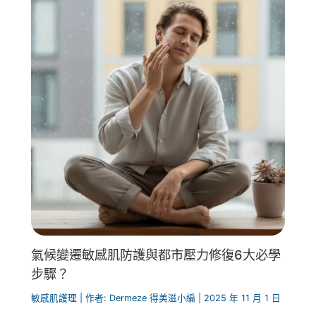
氣候變遷敏感肌防護與都市壓力修復6大必學
步驟？
敏感肌護理
| 作者:
Dermeze 得美滋小編
|
2025 年 11 月 1 日