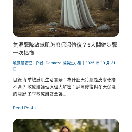
氣溫驟降敏感肌怎麼保濕修復？5大關鍵步驟
一次搞懂
敏感肌護理
| 作者:
Dermeze 得美滋小編
|
2025 年 10 月 31
日
目錄 冬季敏感肌生活實景：為什麼天冷總是皮膚乾癢
不適？ 敏感肌護理原理大解密：屏障修復與冬天保濕
的關鍵 冬季敏感肌安全護...
Read Post »