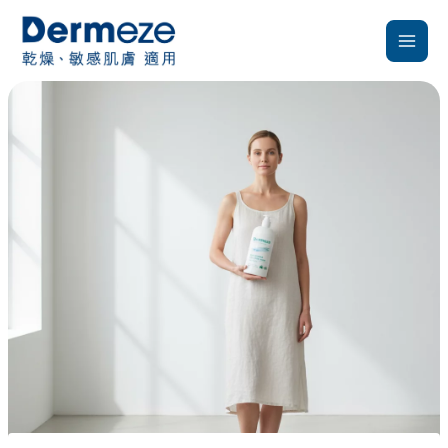
跳
至
主
要
內
容