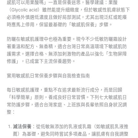
感肌可以用果酸嗎」一直是保養迷思，醫學建議：果酸
（Glycolic acid）雖然能提升細緻度，但於敏感性肌膚狀態下
必須格外慎選低濃度且做好局部測試，尤其出現泛紅或乾癢
時應馬上停用，保留最基礎的「敏感肌保養」步驟。
防曬在敏感肌護理中也極為重要。現今不少低敏防曬霜設計
著重溫和配方、無香精，適合台灣日常高溫環境下敏感肌防
護需求。選擇合格、無添加刺激物的產品以強化「生物屏障
修護」，已成當下主流保養趨勢。
實用敏感肌日常保養步驟與自我檢查指南
每日敏感肌護理，重點不在追求最新流行成分，而是回歸
「科學簡單」原則，養成良好日常習慣。下列七大敏感肌日
常防護步驟，適合台灣家庭、上班族與長輩依照自身狀況調
整：
減法保養
：從低敏無添加的乳液或乳霜（如敏感肌乳液推
薦）為基礎，避免同時嘗試多項產品，讓肌膚有自我調整