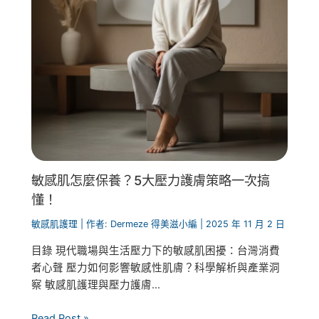
敏感肌怎麼保養？5大壓力護膚策略一次搞
懂！
敏感肌護理
| 作者:
Dermeze 得美滋小編
|
2025 年 11 月 2 日
目錄 現代職場與生活壓力下的敏感肌困擾：台灣消費
者心聲 壓力如何影響敏感性肌膚？科學解析與產業洞
察 敏感肌護理與壓力護膚...
Read Post »