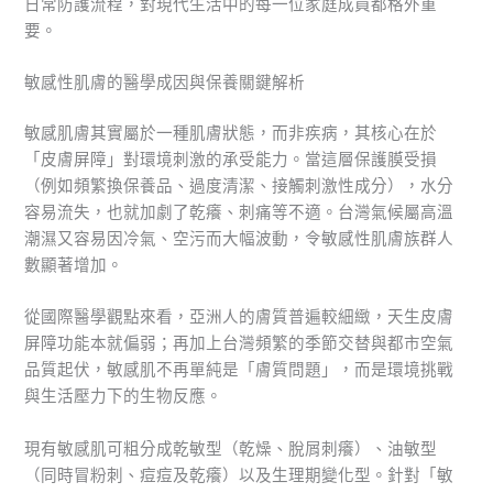
日常防護流程，對現代生活中的每一位家庭成員都格外重
要。
敏感性肌膚的醫學成因與保養關鍵解析
敏感肌膚其實屬於一種肌膚狀態，而非疾病，其核心在於
「皮膚屏障」對環境刺激的承受能力。當這層保護膜受損
（例如頻繁換保養品、過度清潔、接觸刺激性成分），水分
容易流失，也就加劇了乾癢、刺痛等不適。台灣氣候屬高溫
潮濕又容易因冷氣、空污而大幅波動，令敏感性肌膚族群人
數顯著增加。
從國際醫學觀點來看，亞洲人的膚質普遍較細緻，天生皮膚
屏障功能本就偏弱；再加上台灣頻繁的季節交替與都市空氣
品質起伏，敏感肌不再單純是「膚質問題」，而是環境挑戰
與生活壓力下的生物反應。
現有敏感肌可粗分成乾敏型（乾燥、脫屑刺癢）、油敏型
（同時冒粉刺、痘痘及乾癢）以及生理期變化型。針對「敏