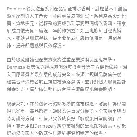
Dermeze 得美滋全系列產品完全排除香料、對羥基苯甲酸酯
類防腐劑與人工色素，並經專業皮膚測試。系列產品設計極
簡、質地多元，從輕盈的潤膚乳到厚潤型潤膚滋養霜，讓家
庭成員依天氣、膚況、年齡作調整：如上班族每日輕爽補
水、嬰幼兒細膩塗抹，最重要是於肌膚微濕時第一時間塗
抹，提升舒適感與長效保濕。
由於敏感肌護理產業愈來愈注重產業透明與國際標準，
Dermeze 得美滋亦通過澳洲濕疹協會等第三方機構檢驗，深
入回應消費者最在意的成分安全、來源合規與品牌信任感。
建議台灣消費者於正規授權通路選購、並針對個人膚質設計
保養計畫，這些做法都已成台灣主流敏感肌保養趨勢。
總結來說，在台灣這樣濕熱多變的都市環境，敏感肌護理關
鍵已從單一產品選擇，轉變為注重成分極簡、全家適用與即
時防護的方向。相信只要養成良好「敏感肌日常防護」習
慣，並善用如Dermeze等經專業檢驗的無添加護膚品，就能
協助您與家人的敏感性肌膚維持溫和穩定的狀態。