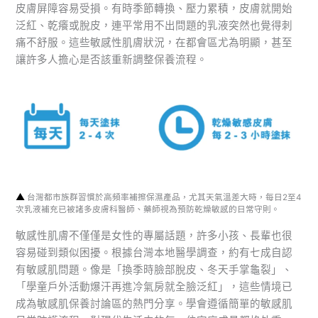
皮膚屏障容易受損。有時季節轉換、壓力累積，皮膚就開始
泛紅、乾癢或脫皮，連平常用不出問題的乳液突然也覺得刺
痛不舒服。這些敏感性肌膚狀況，在都會區尤為明顯，甚至
讓許多人擔心是否該重新調整保養流程。
▲
台灣都市族群習慣於高頻率補擦保濕產品，尤其天氣溫差大時，每日2至4
次乳液補充已被諸多皮膚科醫師、藥師視為預防乾燥敏感的日常守則。
敏感性肌膚不僅僅是女性的專屬話題，許多小孩、長輩也很
容易碰到類似困擾。根據台灣本地醫學調查，約有七成自認
有敏感肌問題。像是「換季時臉部脫皮、冬天手掌龜裂」、
「學童戶外活動爆汗再進冷氣房就全臉泛紅」，這些情境已
成為敏感肌保養討論區的熱門分享。學會遵循簡單的敏感肌