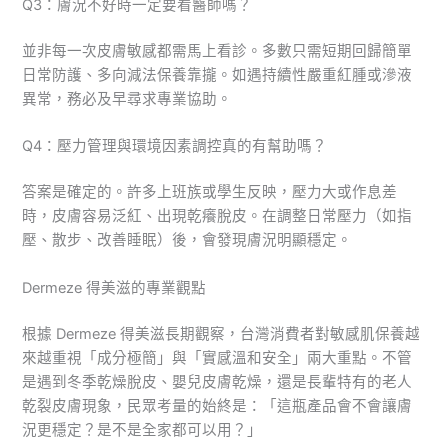
Q3：膚況不好時一定要看醫師嗎？
並非每一次皮膚敏感都需馬上看診。多數只需短期回歸簡單
日常防護、多向減法保養靠攏。如遇持續性嚴重紅腫或滲液
異常，務必及早尋求專業協助。
Q4：壓力管理與環境因素調控真的有幫助嗎？
答案是確定的。許多上班族或學生反映，壓力大或作息差
時，皮膚容易泛紅、出現乾癢脫皮。在調整日常壓力（如指
壓、散步、改善睡眠）後，會發現膚況明顯穩定。
Dermeze 得美滋的專業觀點
根據 Dermeze 得美滋長期觀察，台灣消費者對敏感肌保養越
來越重視「成分極簡」與「實感溫和安全」兩大重點。不管
是遇到冬季乾燥脫皮、嬰兒皮膚乾燥，還是長輩特有的老人
乾裂皮膚現象，民眾考量的始終是：「這瓶產品會不會讓膚
況更穩定？是不是全家都可以用？」