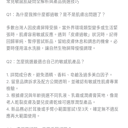
常見敏感肌疑問全解析與產品挑選技巧
Q1：為什麼我擦什麼都過敏？是不是肌膚出問題了？
多數台灣人因皮膚屏障受損，當外界環境類型變多或生活緊
張時，肌膚容易敏感反應。遇到「皮膚過敏」狀況時，記得
回歸單純、暫停嘗試新品，留給皮膚休息和調息的機會。必
要時僅用溫水洗臉，讓自然生物屏障慢慢調理。
Q2：怎麼挑選最適合自己的敏感肌產品？
1. 詳閱成分表，避免酒精、香料、皂鹼及過多美白因子。
2. 留意品牌訴求及配方公開透明，並確認有敏感性肌膚專業
檢驗。
3. 根據膚況與年齡挑選不同乳液、乳霜或潤膚膏質地，像是
老人乾裂皮膚及嬰兒皮膚乾燥可選厚潤型產品。
4. 新品務必於耳後或手臂小範圍嘗試1至3天，確定無不適反
應再大範圍使用。