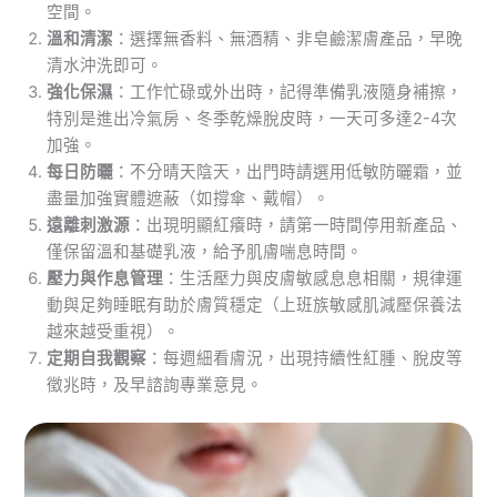
空間。
溫和清潔
：選擇無香料、無酒精、非皂鹼潔膚產品，早晚
清水沖洗即可。
強化保濕
：工作忙碌或外出時，記得準備乳液隨身補擦，
特別是進出冷氣房、冬季乾燥脫皮時，一天可多達2-4次
加強。
每日防曬
：不分晴天陰天，出門時請選用低敏防曬霜，並
盡量加強實體遮蔽（如撐傘、戴帽）。
遠離刺激源
：出現明顯紅癢時，請第一時間停用新產品、
僅保留溫和基礎乳液，給予肌膚喘息時間。
壓力與作息管理
：生活壓力與皮膚敏感息息相關，規律運
動與足夠睡眠有助於膚質穩定（上班族敏感肌減壓保養法
越來越受重視）。
定期自我觀察
：每週細看膚況，出現持續性紅腫、脫皮等
徵兆時，及早諮詢專業意見。