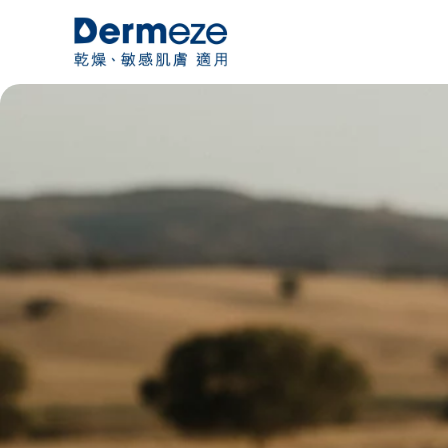
跳
至
主
要
內
容