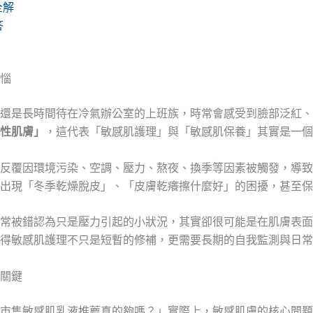
全解
答
惱
還是長時間待在冷氣辦公室的上班族，時常會感受到臉部泛紅、
性肌膚」
，這代表「敏感肌護理」與「敏感肌保養」其實是一個
反覆因環境污染、空調、壓力、熬夜、換季等因素被觸發，導致
出現「冬季乾燥脫皮」、「皮膚乾癢擦什麼好」的困擾，甚至保
常被錯認為只是壓力引起的小狀況，其實卻很可能是在肌膚表面
得敏感肌護理不只是短暫的修補，更需要長期的自我監測與日常
關鍵
市售敏感肌乳液推薦真的夠嗎？」實際上，敏感肌膚的核心問題