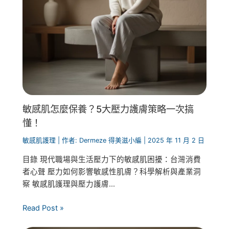
敏感肌怎麼保養？5大壓力護膚策略一次搞
懂！
敏感肌護理
| 作者:
Dermeze 得美滋小編
|
2025 年 11 月 2 日
目錄 現代職場與生活壓力下的敏感肌困擾：台灣消費
者心聲 壓力如何影響敏感性肌膚？科學解析與產業洞
察 敏感肌護理與壓力護膚...
Read Post »