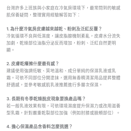
台灣許多上班族與小家庭在冷氣房環境下，最常問到的敏感
肌保養疑問，整理實用經驗解答如下：
1. 為什麼冷氣房皮膚越來越乾、粉刺及泛紅反覆？
冷氣循環不良與低濕度，讓皮脂腺機制紊亂，皮膚水分流失
加劇，乾燥部位油脂分泌反而增加，粉刺、泛紅自然更明
顯。
2. 皮膚乾癢擦什麼最有感？
建議使用強調低敏、質地溫和、成分單純的保濕乳液或乳
霜。可依不同部位分開塗抹，選用無香精清潔用品提昇整體
舒適感，並參考敏感肌乳液推薦進行多層次保濕。
3. 長期有冬季乾燥脫皮現象要換產品嗎？
若一般乳液效果有限，可依環境濕度提升保濕力或改用滋養
型乳霜，針對嚴重乾裂部位加強（例如肘膝或臉頰部位）。
4. 擔心保濕產品含香料怎麼挑選？