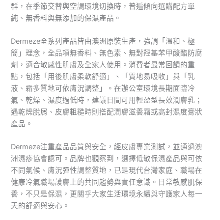
群，在季節交替與空調環境切換時，普遍傾向選購配方單
純、無香料與無添加的保濕產品。
Dermeze全系列產品皆由澳洲原裝生產，強調「溫和、極
簡」理念，全品項無香料、無色素、無對羥基苯甲酸酯防腐
劑，適合敏感性肌膚及全家人使用。消費者最常回饋的重
點，包括「用後肌膚柔軟舒適」、「質地易吸收」與「乳
液、霜多質地可依膚況調整」。在辦公室環境長期面臨冷
氣、乾燥、濕度過低時，建議日間可用輕盈型長效潤膚乳；
遇乾燥脫屑、皮膚粗糙時則搭配潤膚滋養霜或高封濕度膏狀
產品。
Dermeze注重產品品質與安全，經皮膚專業測試，並通過澳
洲濕疹協會認可。品牌也觀察到，選擇低敏保濕產品與可依
不同氣候、膚況彈性調整質地，已是現代台灣家庭、職場在
健康冷氣職場護膚上的共同趨勢與責任意識。日常敏感肌保
養，不只是保濕，更關乎大家生活環境永續與守護家人每一
天的舒適與安心。