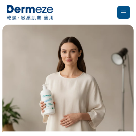
跳
至
主
要
內
容