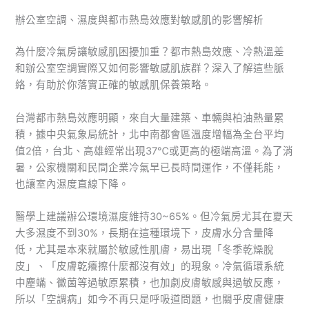
辦公室空調、濕度與都市熱島效應對敏感肌的影響解析
為什麼冷氣房讓敏感肌困擾加重？都市熱島效應、冷熱溫差
和辦公室空調實際又如何影響敏感肌族群？深入了解這些脈
絡，有助於你落實正確的敏感肌保養策略。
台灣都市熱島效應明顯，來自大量建築、車輛與柏油熱量累
積，據中央氣象局統計，北中南都會區溫度增幅為全台平均
值2倍，台北、高雄經常出現37℃或更高的極端高溫。為了消
暑，公家機關和民間企業冷氣早已長時間運作，不僅耗能，
也讓室內濕度直線下降。
醫學上建議辦公環境濕度維持30~65%。但冷氣房尤其在夏天
大多濕度不到30%，長期在這種環境下，皮膚水分含量降
低，尤其是本來就屬於敏感性肌膚，易出現「冬季乾燥脫
皮」、「皮膚乾癢擦什麼都沒有效」的現象。冷氣循環系統
中塵蟎、黴菌等過敏原累積，也加劇皮膚敏感與過敏反應，
所以「空調病」如今不再只是呼吸道問題，也關乎皮膚健康