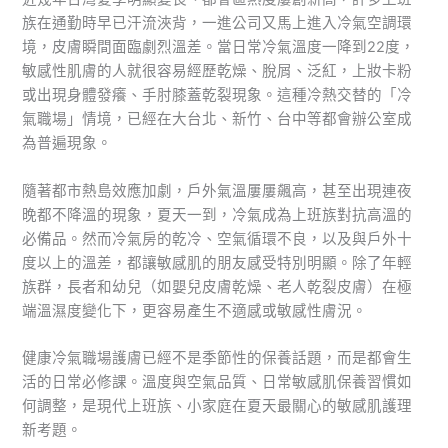
族在通勤時早已汗流浹背，一進公司又馬上進入冷氣空調環
境，皮膚瞬間面臨劇烈溫差。當日常冷氣溫度一降到22度，
敏感性肌膚的人就很容易經歷乾燥、脫屑、泛紅，上妝卡粉
或出現身體發癢、手肘膝蓋乾裂現象。這種冷熱交替的「冷
氣職場」情境，已經在大台北、新竹、台中等都會辦公室成
為普遍現象。
隨著都市熱島效應加劇，戶外氣溫屢屢飆高，甚至出現連夜
晚都不降溫的現象，夏天一到，冷氣成為上班族對抗高溫的
必備品。然而冷氣房的乾冷、空氣循環不良，以及與戶外十
度以上的溫差，都讓敏感肌的朋友感受特別明顯。除了年輕
族群，長者和幼兒（如嬰兒皮膚乾燥、老人乾裂皮膚）在極
端溫濕度變化下，更容易產生不適感或敏感性膚況。
健康冷氣職場護膚已經不是季節性的保養話題，而是都會生
活的日常必修課。溫度與空氣品質、日常敏感肌保養習慣如
何調整，是現代上班族、小家庭在夏天最關心的敏感肌護理
新考題。