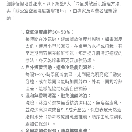
細節慢慢培養起來。以下統整5大「冷氣房敏感肌護理方法」
與「辦公室空氣濕度護膚技巧」，由專家及消費者經驗歸
納：
空氣濕度維持30~50%：
長時間在冷氣房，建議擺放濕度計觀察。如果濕度
太低，使用小型加濕器、在桌旁放水杯或植栽、甚
至定期開窗補充新鮮空氣，都是提升肌膚舒適感的
辦法。冬天乾燥季節更要加強防護。
戶外短暫活動、避免冷熱劇烈溫差：
每隔1~2小時離開冷氣區，走到陽光明亮處活動幾
分鐘，或在離開冷氣時加圍絲巾、外套。面對冷熱
溫差，這樣能協助皮膚自然調節。
溫和無香精清潔、避免強鹼沐浴：
洗臉、沐浴時選擇無香精清潔用品、無皂潔膚乳，
並減少高泡沫或含SLS成分產品，保留表皮天然油
脂與水分（參考敏感肌乳液推薦，順序由乳液到乳
霜加強保濕）。
多層次加強保濕，隨身攜帶乳液：