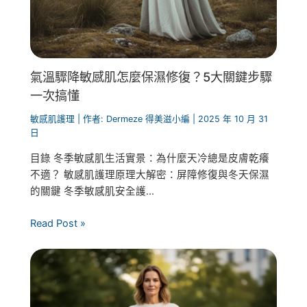
氣溫驟降敏感肌怎麼保濕修復？5大關鍵步驟
一次搞懂
敏感肌護理
| 作者:
Dermeze 得美滋小編
|
2025 年 10 月 31
日
目錄 冬季敏感肌生活實景：為什麼天冷總是皮膚乾癢
不適？ 敏感肌護理原理大解密：屏障修復與冬天保濕
的關鍵 冬季敏感肌安全護...
Read Post »