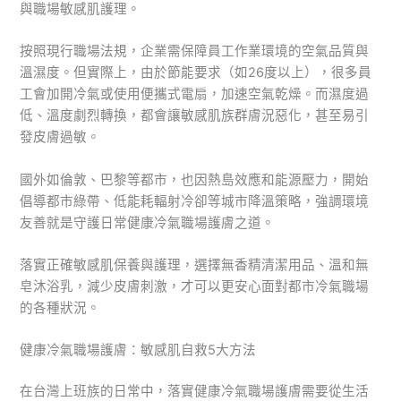
與職場敏感肌護理。
按照現行職場法規，企業需保障員工作業環境的空氣品質與
溫濕度。但實際上，由於節能要求（如26度以上），很多員
工會加開冷氣或使用便攜式電扇，加速空氣乾燥。而濕度過
低、溫度劇烈轉換，都會讓敏感肌族群膚況惡化，甚至易引
發皮膚過敏。
國外如倫敦、巴黎等都市，也因熱島效應和能源壓力，開始
倡導都市綠帶、低能耗輻射冷卻等城市降溫策略，強調環境
友善就是守護日常健康冷氣職場護膚之道。
落實正確敏感肌保養與護理，選擇無香精清潔用品、溫和無
皂沐浴乳，減少皮膚刺激，才可以更安心面對都市冷氣職場
的各種狀況。
健康冷氣職場護膚：敏感肌自救5大方法
在台灣上班族的日常中，落實健康冷氣職場護膚需要從生活