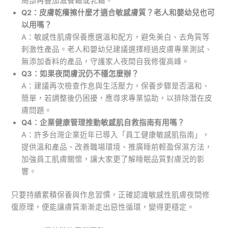
局部再疊加滋養霜或乳霜。
Q2：皮膚乾癢擦什麼才適合敏感膚質？老人和嬰幼兒也可
以用嗎？
A：敏感性肌膚保養應選溫和配方，避免美白、去角質等
刺激性產品。老人和嬰幼兒建議選擇經過皮膚專業測試、
無添加香料的產品，守護家人夜間自我修復高峰。
Q3：如果夜間膚況仍不穩怎麼辦？
A：建議再次檢查作息與生活壓力，保養步驟是否溫和、
簡單，若調整後仍困擾，應尋求專業協助，以排除潛在皮
膚問題。
Q4：企業健康管理推動敏感肌自救指南有用嗎？
A：許多台灣企業近年已導入「員工健康敏感肌指南」，
提供溫和產品、改善職場環境、推廣睡前輕盈保濕方法，
加強員工肌膚關懷，讓大家更了解睡眠品質對膚況的影
響。
只要持續累積保養與作息習慣，正確認識敏感性肌膚夜間修
復原理，便能讓膚質漸漸走出惡性循環，變得更穩定。