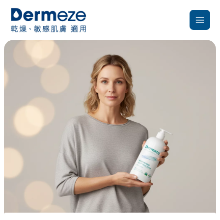
跳
至
主
要
內
容