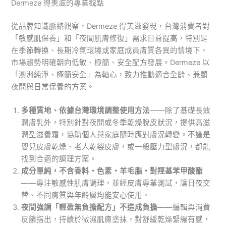
Dermeze 得美滋的專業觀點
從品牌知識脈絡觀察，Dermeze 得美滋發現，台灣消費者對
「敏感肌保養」和「夜間肌膚修復」需求日益提高，特別是
在季節轉換、長期冷氣環境或家庭成員膚質各異的情境下，
市場趨勢明確朝向低敏、極簡、安全配方發展。Dermeze 以
「澳洲純淨、極簡安全」為軸心，致力推動適合全齡、兼顧
夜間與日常保養的方案。
多種質地、依據台灣環境調整使用方法
——除了基礎長效
潤膚乳外，特別針對夜間或冬季乾燥脫皮狀況，提供高滋
潤型滋養霜，協助個人與家庭隨時應對膚況轉變。不論是
嬰兒皮膚乾燥、老人乾裂皮膚，或一般壓力型膚況，都能
找到合適的調理方案。
成分單純，不含香料・色素・羊毛脂・對羥基苯甲酸酯
——專注敏感性肌膚調理，並經皮膚專業測試，讓日夜交
替、不同膚質與年齡層均能安心使用。
夜間強調「輕盈無負擔配方」不造成負擔
——編輯與消費
反饋指出，持續於微濕肌膚塗抹，對舒緩乾燥緊繃有感，