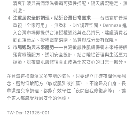
清爽乳液與高潤澤滋養霜可彈性搭配，隔天膚況穩定、無
刺激。
注重居家全齡調理，貼近台灣日常需求
——台灣家庭普遍
重視「全家可用」、無香料、DIY調理空間，Dermeze 進
入台灣市場即提供合法授權通路與產品資訊，建議消費者
於正規藥局、授權電商選購，品質與成分最有保障。
市場觀點與未來趨勢
——台灣敏感性肌膚保養未來將持續
落實極簡配方、透明安全設計，結合睡眠管理與生活壓力
調節，讓夜間肌膚修復真正成為全家安心的日常一部分。
在台灣這樣潮濕又多空調的氣候，只要建立正確夜間保養觀
念、選對低敏配方（敏感肌乳液推薦），不論是為自身、長
輩還是兒童調理，都能有效守住「夜間自我修復高峰」，讓
全家人都感受舒適安全的保護。
TW-Der-121925-001