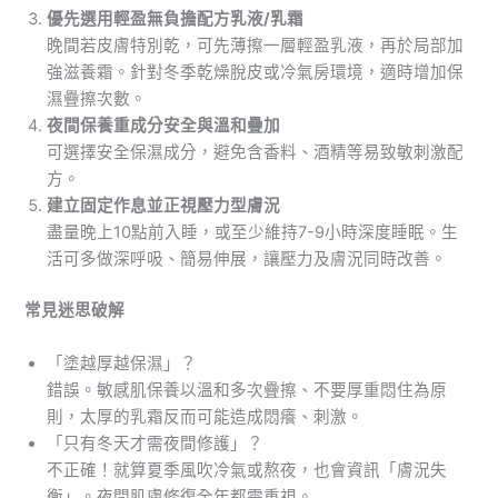
優先選用輕盈無負擔配方乳液/乳霜
晚間若皮膚特別乾，可先薄擦一層輕盈乳液，再於局部加
強滋養霜。針對冬季乾燥脫皮或冷氣房環境，適時增加保
濕疊擦次數。
夜間保養重成分安全與溫和疊加
可選擇安全保濕成分，避免含香料、酒精等易致敏刺激配
方。
建立固定作息並正視壓力型膚況
盡量晚上10點前入睡，或至少維持7-9小時深度睡眠。生
活可多做深呼吸、簡易伸展，讓壓力及膚況同時改善。
常見迷思破解
「塗越厚越保濕」？
錯誤。敏感肌保養以溫和多次疊擦、不要厚重悶住為原
則，太厚的乳霜反而可能造成悶癢、刺激。
「只有冬天才需夜間修護」？
不正確！就算夏季風吹冷氣或熬夜，也會資訊「膚況失
衡」。夜間肌膚修復全年都需重視。