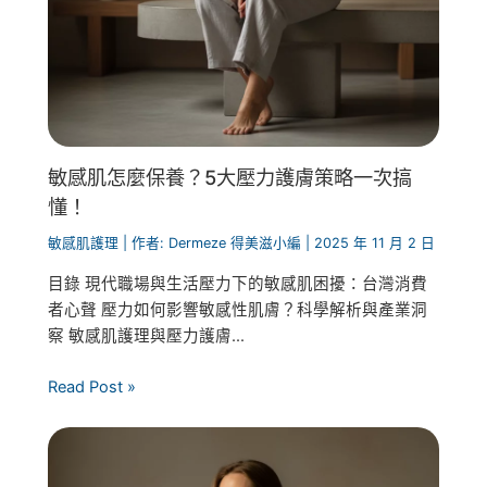
敏感肌怎麼保養？5大壓力護膚策略一次搞
懂！
敏感肌護理
| 作者:
Dermeze 得美滋小編
|
2025 年 11 月 2 日
目錄 現代職場與生活壓力下的敏感肌困擾：台灣消費
者心聲 壓力如何影響敏感性肌膚？科學解析與產業洞
察 敏感肌護理與壓力護膚...
Read Post »