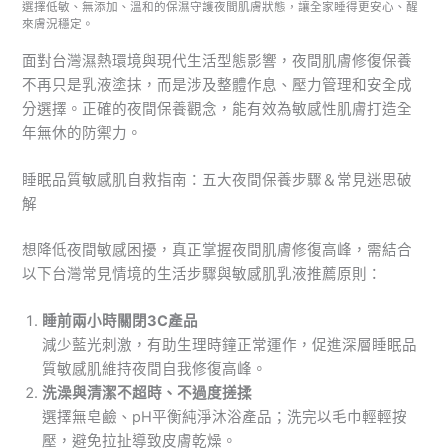
選擇低敏、無添加、溫和的保濕守護夜間肌膚狀態，讓全家睡得更安心、醒
來膚況穩定。
面對台灣濕熱環境與現代生活型態影響，夜間肌膚修復保養
不再只是乳液塗抹，而是涉及整體作息、壓力管理和安全成
分選擇。正確的夜間保養觀念，能有效為敏感性肌膚打造全
年無休的防禦力。
睡眠品質敏感肌自救指南：五大夜間保養步驟＆常見迷思破
解
想降低夜間敏感困擾，真正掌握夜間肌膚修復高峰，需結合
以下台灣常見情境的生活步驟與敏感肌乳液推薦原則：
睡前兩小時關閉3C產品
減少藍光刺激，有助生理時鐘正常運作，促進深層睡眠品
質敏感肌維持夜間自我修復高峰。
洗澡與清潔不超時、不過度搓揉
選擇無皂鹼、pH平衡純淨沐浴產品；洗完以毛巾輕輕按
壓，避免拉扯導致皮膚乾燥。