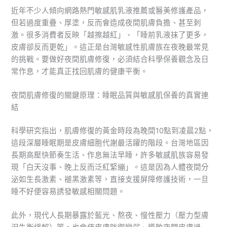
近年不少人傾向網路熱門敏感肌乳液推薦或醫美修護產品，
但若過度重疊、厚塗，反而會造成夜間肌膚負擔、甚至刺
激。很多消費者反映「越擦越紅」、「睡前乳液抹了更多，
皮膚卻反而更乾」。這正是台灣敏感性肌膚族在夜晚最常見
的挑戰。要做好夜間肌膚修復，必須結合科學保養觀念及日
常作息，才能真正找回肌膚的健康平衡。
夜間肌膚修復的關鍵原理：睡眠品質與敏感肌保養的真實連
結
科學研究指出，肌膚修復的黃金時段為晚間10點到凌晨2點，
這段深層睡眠期是皮膚細胞代謝最活躍的階段。台灣地區因
長期高壓快節奏生活、作息無法早睡，許多敏感肌族容易發
現「白天沒事、晚上反而泛紅緊繃」。這是因為人體夜間分
泌如生長激素、褪黑激素等，直接支援屏障修護技術，一旦
睡不好便容易誘發敏感相關問題。
此外，現代人長期暴露於藍光、熬夜、慢性壓力（壓力型膚