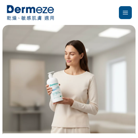
跳
至
主
要
內
容