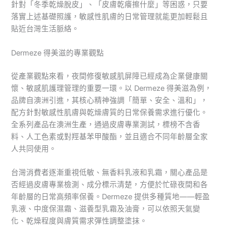
針對「冬季乾燥脫皮」、「皮膚乾癢擦什麼」等困惑，只要
落實上述基礎照護，敏感性肌膚的日常管理就能更加輕鬆且
貼近台灣生活脈絡。
Dermeze 得美滋的專業觀點
從產業觀點來看，夜間修復敏感肌屏障已經成為企業健康關
懷、敏感肌護理管理的重要一環。以 Dermeze 得美滋為例，
品牌自澳洲引進，其核心精神強調「簡單、安全、溫和」，
配方針對敏感性肌膚與乾燥膚質的日常保養需求進行優化。
全系列產品在澳洲生產，通過皮膚專業測試，標榜不含香
料、人工色素或對羥基苯甲酸酯，並且適合不同年齡層全家
人共同使用。
台灣消費者逐漸重視低敏、無香料乳液和乳霜，關心產品是
否經過皮膚專業檢測、成分標示清楚，方便於忙碌夜間和各
年齡層的日常高頻率保養。Dermeze 提供多種質地——輕盈
乳液、中度保濕霜、滋養型乳霜及油膏，可以依照天氣變
化、乾燥程度與膚質需求彈性調整塗抹。