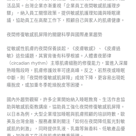
活品質。台灣企業亦漸重視「企業員工夜間敏感肌護理步
驟」，納入員工關懷政策，提供敏感肌護理知識與睡眠建
議，協助員工在高壓工作下，照顧自己與家人的肌膚健康。
夜間修復敏感肌屏障的關鍵科學與國際產業趨勢
從敏感性肌膚的夜間保養談起，《皮膚敏感》、《皮膚過
敏》這些議題，其實背後有科學根據。人體晝夜節律
（circadian rhythm）主導肌膚細胞的修復能力，當進入深層
熟睡階段時，肌膚修護效率可達高峰。反之，若熬夜或睡眠
中斷，則「夜間修復敏感肌屏障」成效下降，更容易出現乾
癢脫皮，或加重冬季乾燥脫皮等困擾。
國內外趨勢觀察，許多企業開始納入睡眠教育、生活作息協
助與敏感肌衛教講座，協助員工強化夜間修復敏感肌屏障。
以日本為例，大型企業增加睡眠與肌膚照顧的培訓時數，歐
美及台灣金融、服務產業則關注「如何在夜間降低藍光對敏
感肌的刺激」，同時提供乳液、乳霜等無香料、低敏產品優
惠，加強員工生活與肌膚的雙重管理。