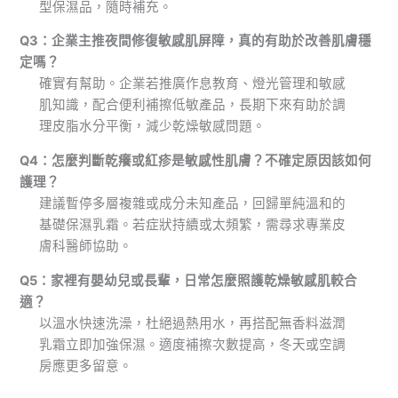
型保濕品，隨時補充。
Q3：企業主推夜間修復敏感肌屏障，真的有助於改善肌膚穩
定嗎？
確實有幫助。企業若推廣作息教育、燈光管理和敏感
肌知識，配合便利補擦低敏產品，長期下來有助於調
理皮脂水分平衡，減少乾燥敏感問題。
Q4：怎麼判斷乾癢或紅疹是敏感性肌膚？不確定原因該如何
護理？
建議暫停多層複雜或成分未知產品，回歸單純溫和的
基礎保濕乳霜。若症狀持續或太頻繁，需尋求專業皮
膚科醫師協助。
Q5：家裡有嬰幼兒或長輩，日常怎麼照護乾燥敏感肌較合
適？
以溫水快速洗澡，杜絕過熱用水，再搭配無香料滋潤
乳霜立即加強保濕。適度補擦次數提高，冬天或空調
房應更多留意。