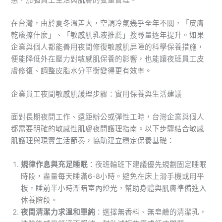
在台灣，由於夏冬溫差大，空調冷氣幾乎全年不關，「皮膚
乾癢擦什麼」、「敏感肌乳液推薦」搜尋量逐年提升。如果
企業與個人都能善用夜間修復敏感肌屏障的科學保養措施，
便能降低外在壓力對敏感肌保養的影響，也能讓夜班員工皮
膚修復、調整皮脂水分平衡變得更有效率。
企業員工夜間敏感肌護理步驟：實用保養與生活建議
面對長期夜間工作、遠距辦公或彈性工時，台灣企業與個人
都需要明確的敏感性肌膚夜間護理指南。以下步驟結合敏感
肌護理與現實生活節奏，協助建立穩定保養基礎：
規律作息與充足睡眠
：夜班輪班下建議優先規劃固定睡眠
時段，盡量每天睡滿6-8小時。避免在床上滑手機或用平
板，睡前半小時漸暗室內燈光，幫助身體與肌膚準備進入
休養階段。
夜間清潔力求溫和單純
：選擇無香料、無皂鹼的清潔乳，