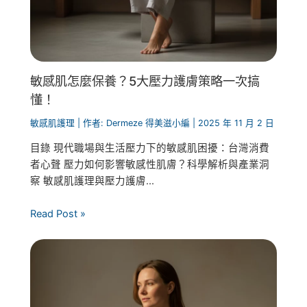
敏感肌怎麼保養？5大壓力護膚策略一次搞
懂！
敏感肌護理
| 作者:
Dermeze 得美滋小編
|
2025 年 11 月 2 日
目錄 現代職場與生活壓力下的敏感肌困擾：台灣消費
者心聲 壓力如何影響敏感性肌膚？科學解析與產業洞
察 敏感肌護理與壓力護膚...
Read Post »