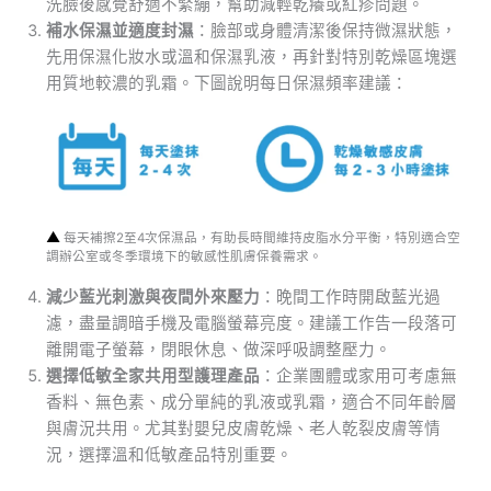
洗臉後感覺舒適不緊繃，幫助減輕乾癢或紅疹問題。
補水保濕並適度封濕
：臉部或身體清潔後保持微濕狀態，
先用保濕化妝水或溫和保濕乳液，再針對特別乾燥區塊選
用質地較濃的乳霜。下圖說明每日保濕頻率建議：
▲
每天補擦2至4次保濕品，有助長時間維持皮脂水分平衡，特別適合空
調辦公室或冬季環境下的敏感性肌膚保養需求。
減少藍光刺激與夜間外來壓力
：晚間工作時開啟藍光過
濾，盡量調暗手機及電腦螢幕亮度。建議工作告一段落可
離開電子螢幕，閉眼休息、做深呼吸調整壓力。
選擇低敏全家共用型護理產品
：企業團體或家用可考慮無
香料、無色素、成分單純的乳液或乳霜，適合不同年齡層
與膚況共用。尤其對嬰兒皮膚乾燥、老人乾裂皮膚等情
況，選擇溫和低敏產品特別重要。