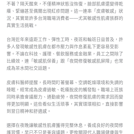
不著？隔天醒來，不僅精神狀態沒恢復，臉部肌膚還變得乾
癢、緊繃甚至偶爾出現紅疹問題。這一連串「皮膚敏感」狀
況，其實是許多台灣職場消費者——尤其敏感性肌膚族群的
真實生活挑戰。
台灣近年來遠距工作、彈性工時、夜班和輪班日益普及，許
多人發現敏感性肌膚在都市壓力與作息紊亂下更容易受影
響。不論在科技、護理、餐飲服務或金融業，員工之間除了
比績效，連「敏感肌保養」跟「夜間修復敏感肌屏障」也常
成為茶水間社交話題。
皮膚科醫師提醒，長時間盯著螢幕、空調乾燥環境和失調的
睡眠，經常成為皮膚過敏、乾癢脫皮的觸發點。職場上班族
同時承擔會議壓力、通勤疲勞，夜間修復肌膚的需求因而變
得更加明顯。這些看似生活琐事，其實環環相扣，直接影響
到翌日精神和舒適感。
選擇在夜晚讓敏感性肌膚獲得完整休息，養成良好的夜間修
護習慣，早已不只是美容議題，更攸關現代人職場健康與生