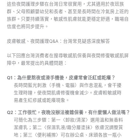
這些夜間護理步驟在台灣日常很實用，尤其適用於夜班族
群、父母照顧嬰幼兒和長者、甚至是長時間在冷氣房上班的
族群。只要持續落實，敏感性肌膚就能更穩定舒適，職場自
信度也將同步提升。
皮膚敏感、夜間護理Q&A：台灣常見疑惑深度解答
以下回應台灣消費者在搜尋敏感肌保養與夜間修復敏感肌屏
障中，最常提出的具體問題：
Q1：為什麼熬夜或滑手機後，皮膚常會泛紅或乾癢？
長時間藍光刺激（手機、電腦）與作息混亂，會干擾
生理時鐘，使夜間肌膚修復機會減少。皮膚較敏感時
易產生紅疹感或乾癢現象。
Q2：工作很忙，夜晚沒辦法複雜保養，有什麼懶人做法嗎？
可簡化為三步驟：第一〈卸妝/清潔〉選用溫和無香料
潔膚乳；第二〈保濕乳液/霜分層塗抹〉依膚況調整質
地；第三〈便利補擦〉可在辦公桌、床頭各放一瓶小