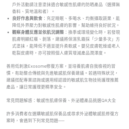
戶外活動請注意塗抹適合敏感性肌膚的防晒產品（選擇無
香料、質地溫和者）。
良好作息與飲食
：充足睡眠、多喝水、均衡攝取蔬果，能
降低外界壓力對敏感性肌膚的影響，幫助維持良好狀況。
觀察身體反應並依肌況調整
：換季或環境變化時，若發現
肌膚明顯紅癢、剝落，建議將保濕乳霜採「少量多次」方
式塗抹，能降低不適並提升柔軟感。嬰兒皮膚乾燥或老人
乾裂皮膚時，亦可按照個人膚質增減產品潤澤度。
善用低刺激Exosome修復方案，並培養肌膚自我檢視的習
慣，有助整合傳統與先進敏感肌保養建議。若遇特殊狀況，
建議搭配專業諮詢或選用經認證的敏感肌生物技術護理推薦
產品，讓日常護理更精準安全。
常見問題解惑：敏感性肌膚保養、外泌體產品挑選QA大全
許多消費者在選購敏感肌保養品或尋求外泌體敏感肌修復方
案時，會遇到下列常見問題──