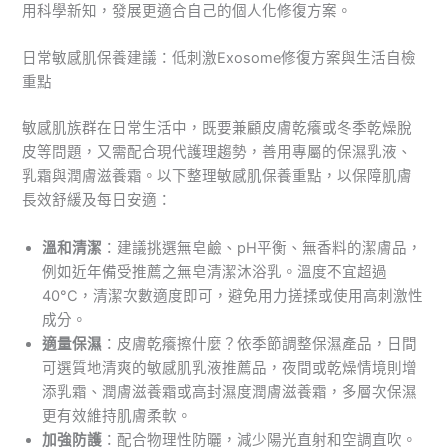
用科學新知，發展更適合自己的個人化修復方案。
日常敏感肌保養建議：低刺激Exosome修復方案與生活自檢
重點
敏感肌族群在日常生活中，既要兼顧皮膚乾癢或冬季乾燥脫
皮等問題，又需配合現代護理趨勢，善用專屬的保濕乳液、
乳霜與潤膚滋養霜。以下整理敏感肌保養重點，以保障肌膚
長效舒緩及每日安適：
溫和清潔
：建議挑選無皂鹼、pH平衡、無香料的潔膚品，
例如近年備受推薦之無皂清潔沐浴乳。溫度不宜超過
40°C，清潔次數適度即可，避免用力搓揉或使用高刺激性
成分。
適量保濕
：皮膚乾癢擦什麼？依季節調整保濕產品，日間
可選質地清爽的敏感肌乳液推薦品，夜間或乾燥情境則增
添乳霜、潤膚滋養霜或高封濕度潤膚滋養霜，多層次保濕
更有效維持肌膚柔軟。
加強防護
：配合物理性防曬，減少陽光直射和空調直吹。