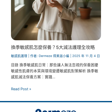
換季敏感肌怎麼保養？5大減法護理全攻略
敏感肌護理
| 作者:
Dermeze 得美滋小編
|
2025 年 11 月 4 日
目錄 換季敏感肌日常：那些讓人無法忽視的保養困擾
敏感性肌膚的本質與環境變遷敏感肌對策解析 換季敏
感肌減法保養方案：實踐...
Read Post »