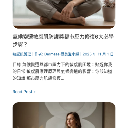
氣候變遷敏感肌防護與都市壓力修復6大必學
步驟？
敏感肌護理
| 作者:
Dermeze 得美滋小編
|
2025 年 11 月 1 日
目錄 氣候變遷與都市壓力下的敏感肌困境：貼近你我
的日常 敏感肌護理原理與氣候變遷的影響：你該知道
的知識 都市壓力肌膚修復...
Read Post »