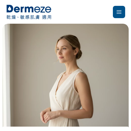
跳
至
主
要
內
容