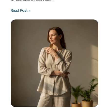
Read Post »