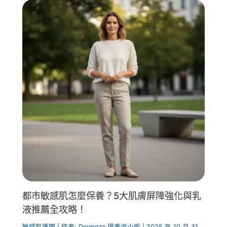
都市敏感肌怎麼保養？5大肌膚屏障強化與乳
液推薦全攻略！
敏感肌護理
| 作者:
Dermeze 得美滋小編
|
2025 年 10 月 31