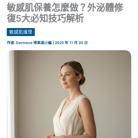
敏感肌保養怎麼做？外泌體修
復5大必知技巧解析
敏感肌護理
作者:
Dermeze 得美滋小編
|
2025 年 11 月 20 日