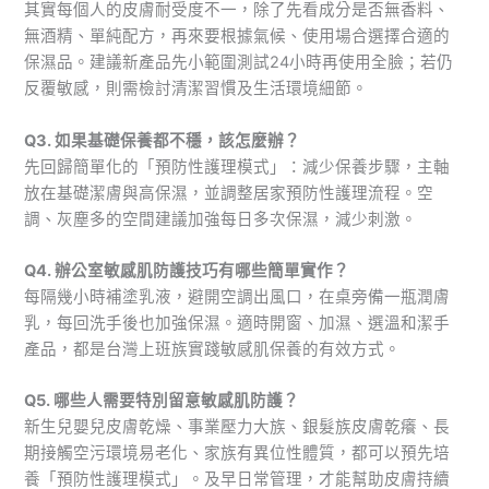
其實每個人的皮膚耐受度不一，除了先看成分是否無香料、
無酒精、單純配方，再來要根據氣候、使用場合選擇合適的
保濕品。建議新產品先小範圍測試24小時再使用全臉；若仍
反覆敏感，則需檢討清潔習慣及生活環境細節。
Q3. 如果基礎保養都不穩，該怎麼辦？
先回歸簡單化的「預防性護理模式」：減少保養步驟，主軸
放在基礎潔膚與高保濕，並調整居家預防性護理流程。空
調、灰塵多的空間建議加強每日多次保濕，減少刺激。
Q4. 辦公室敏感肌防護技巧有哪些簡單實作？
每隔幾小時補塗乳液，避開空調出風口，在桌旁備一瓶潤膚
乳，每回洗手後也加強保濕。適時開窗、加濕、選溫和潔手
產品，都是台灣上班族實踐敏感肌保養的有效方式。
Q5. 哪些人需要特別留意敏感肌防護？
新生兒嬰兒皮膚乾燥、事業壓力大族、銀髮族皮膚乾癢、長
期接觸空污環境易老化、家族有異位性體質，都可以預先培
養「預防性護理模式」。及早日常管理，才能幫助皮膚持續