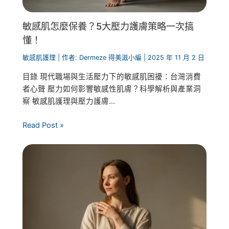
敏感肌怎麼保養？5大壓力護膚策略一次搞
懂！
敏感肌護理
| 作者:
Dermeze 得美滋小編
|
2025 年 11 月 2 日
目錄 現代職場與生活壓力下的敏感肌困擾：台灣消費
者心聲 壓力如何影響敏感性肌膚？科學解析與產業洞
察 敏感肌護理與壓力護膚...
Read Post »