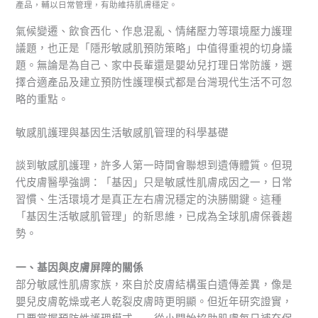
產品，輔以日常管理，有助維持肌膚穩定。
氣候變遷、飲食西化、作息混亂、情緒壓力等環境壓力護理
議題，也正是「隱形敏感肌預防策略」中值得重視的切身議
題。無論是為自己、家中長輩還是嬰幼兒打理日常防護，選
擇合適產品及建立預防性護理模式都是台灣現代生活不可忽
略的重點。
敏感肌護理與基因生活敏感肌管理的科學基礎
談到敏感肌護理，許多人第一時間會聯想到遺傳體質。但現
代皮膚醫學強調：「基因」只是敏感性肌膚成因之一，日常
習慣、生活環境才是真正左右膚況穩定的決勝關鍵。這種
「基因生活敏感肌管理」的新思維，已成為全球肌膚保養趨
勢。
一、基因與皮膚屏障的關係
部分敏感性肌膚家族，來自於皮膚結構蛋白遺傳差異，像是
嬰兒皮膚乾燥或老人乾裂皮膚時更明顯。但近年研究證實，