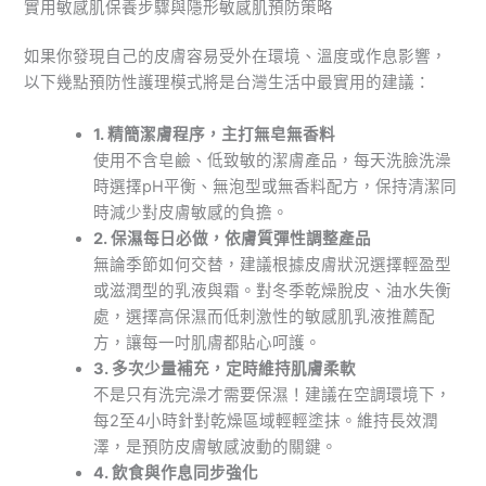
實用敏感肌保養步驟與隱形敏感肌預防策略
如果你發現自己的皮膚容易受外在環境、溫度或作息影響，
以下幾點預防性護理模式將是台灣生活中最實用的建議：
1. 精簡潔膚程序，主打無皂無香料
使用不含皂鹼、低致敏的潔膚產品，每天洗臉洗澡
時選擇pH平衡、無泡型或無香料配方，保持清潔同
時減少對皮膚敏感的負擔。
2. 保濕每日必做，依膚質彈性調整產品
無論季節如何交替，建議根據皮膚狀況選擇輕盈型
或滋潤型的乳液與霜。對冬季乾燥脫皮、油水失衡
處，選擇高保濕而低刺激性的敏感肌乳液推薦配
方，讓每一吋肌膚都貼心呵護。
3. 多次少量補充，定時維持肌膚柔軟
不是只有洗完澡才需要保濕！建議在空調環境下，
每2至4小時針對乾燥區域輕輕塗抹。維持長效潤
澤，是預防皮膚敏感波動的關鍵。
4. 飲食與作息同步強化