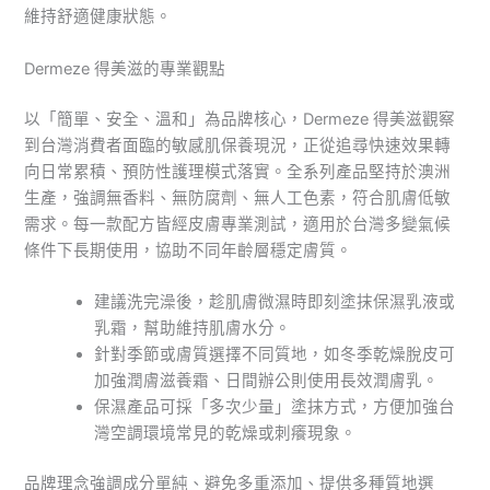
維持舒適健康狀態。
Dermeze 得美滋的專業觀點
以「簡單、安全、溫和」為品牌核心，Dermeze 得美滋觀察
到台灣消費者面臨的敏感肌保養現況，正從追尋快速效果轉
向日常累積、預防性護理模式落實。全系列產品堅持於澳洲
生產，強調無香料、無防腐劑、無人工色素，符合肌膚低敏
需求。每一款配方皆經皮膚專業測試，適用於台灣多變氣候
條件下長期使用，協助不同年齡層穩定膚質。
建議洗完澡後，趁肌膚微濕時即刻塗抹保濕乳液或
乳霜，幫助維持肌膚水分。
針對季節或膚質選擇不同質地，如冬季乾燥脫皮可
加強潤膚滋養霜、日間辦公則使用長效潤膚乳。
保濕產品可採「多次少量」塗抹方式，方便加強台
灣空調環境常見的乾燥或刺癢現象。
品牌理念強調成分單純、避免多重添加、提供多種質地選