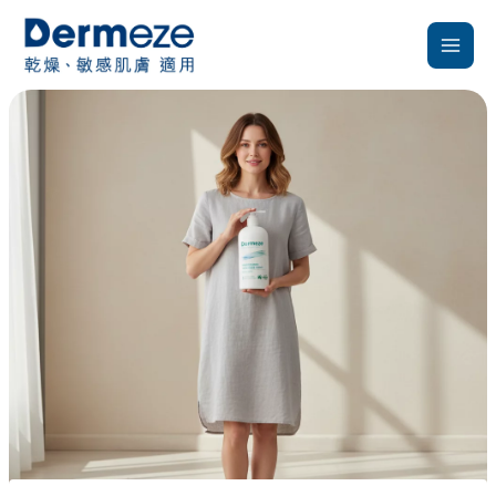
跳
至
主
要
內
容