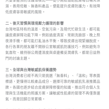
只要掌握預防性護理模式——從小開始協助肌膚每日補充保
濕，善用低敏、無香料產品，便能提升皮膚防護力，有效降
低皮膚容易敏感的風險。
二、後天習慣與環境壓力護理的影響
台灣地區特有的溫差、空氣污染，及現代忙碌生活，都可能
讓皮膚屏障功能下降。例如過度清潔、常刷洗臉部、晚上熬
夜滑手機，都可能打亂油水平衡，導致皮膚出現緊繃脫皮。
各行各業的朋友離不開辦公室敏感肌防護技巧，例如避免冷
氣直吹、維持辦公周遭濕度與桌邊備妥潤膚乳，都是日益熱
門的討論主題。
三、全球與台灣敏感肌保養趨勢
台灣消費者已經不再只是挑選「無香料」、「溫和」等表面
標語，更懂得比較產品成分、選擇可靠的敏感肌乳液推薦品
牌。各國也逐步結合皮膚屏障修復的知識，推出符合個人生
理與生活機能的照護方案，讓敏感性肌膚的管理不再僅靠運
氣，而是回歸日常累積。