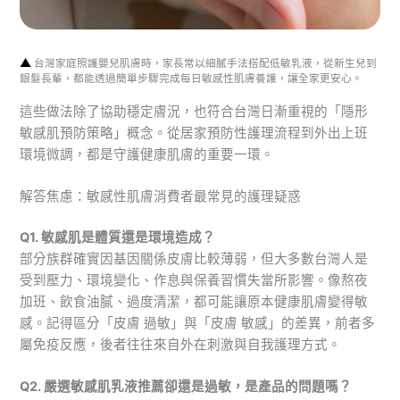
▲
台灣家庭照護嬰兒肌膚時，家長常以細膩手法搭配低敏乳液，從新生兒到
銀髮長輩，都能透過簡單步驟完成每日敏感性肌膚養護，讓全家更安心。
這些做法除了協助穩定膚況，也符合台灣日漸重視的「隱形
敏感肌預防策略」概念。從居家預防性護理流程到外出上班
環境微調，都是守護健康肌膚的重要一環。
解答焦慮：敏感性肌膚消費者最常見的護理疑惑
Q1. 敏感肌是體質還是環境造成？
部分族群確實因基因關係皮膚比較薄弱，但大多數台灣人是
受到壓力、環境變化、作息與保養習慣失當所影響。像熬夜
加班、飲食油膩、過度清潔，都可能讓原本健康肌膚變得敏
感。記得區分「皮膚 過敏」與「皮膚 敏感」的差異，前者多
屬免疫反應，後者往往來自外在刺激與自我護理方式。
Q2. 嚴選敏感肌乳液推薦卻還是過敏，是產品的問題嗎？