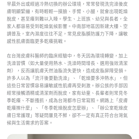
早晨外出或經過冷熱切換的辦公環境，常常發現洗完澡後皮
膚明顯緊繃，有時輕輕一摸臉、手臂、小腿，就會出現乾燥
脫皮，甚至癢到難以入睡。學生、上班族、幼兒與長者，全
家人都容易受到乾燥氣候影響。中南部地區因新建大樓、空
調普及，室內濕度往往不足，常見皮脂膜防護力下降，讓敏
感性肌膚面臨更多乾癢挑戰。
在台灣皮膚科醫師的臨床經驗中，冬天因為環境轉變，加上
洗澡習慣（如大量使用熱水、洗澡時間增長、選用強效清潔
劑），反而讓肌膚天然油脂流失更快，造成皮脂屏障受損。
許多人以為「流汗後要勤洗澡」、「乾燥要多沖熱水」，但
這些日常習慣容易讓敏感性肌膚再受刺激。辦公族的手部因
經常接觸酒精或清潔劑而脫皮，家有幼童、長輩者則常見冬
季乾癢、不斷搔抓，成為台灣都市日常寫照。網路上「皮膚
乾癢擦什麼」、「冬季乾燥脫皮怎麼辦」、「辦公室乾燥皮
膚日常護理」等疑問屢見不鮮，卻不一定有真正符合台灣氣
候與生活需求的答案。