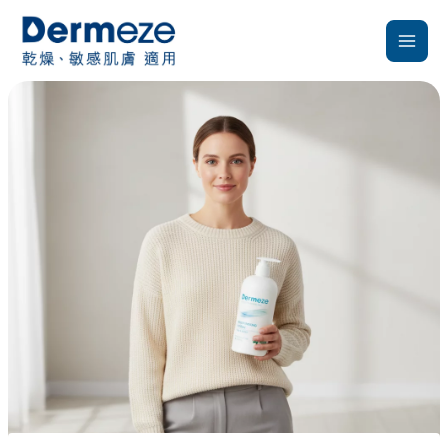
跳
至
主
要
內
容