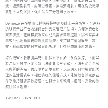
康。不同質地可因應各種膚況與環境訴求，像是清爽型乳
液、濃潤型乳霜、封濕滋養霜、無皂潔膚乳，可在洗後微濕
狀態下立刻塗抹，強化黃金三分鐘鎖水效果。
Dermeze 在在地市場透過授權通路及線上平台販售，全產品
透明標示並符合澳洲與台灣品質管理與法規，方便消費者依
實際膚況、乾燥程度及家中成員需求靈活選購。辦公室與企
業客戶也逐漸重視職場肌膚健康，支持員工透過簡單、高
效、科學驗證的日常敏感肌護理，打造冬季健康新常態。
綜合觀察，敏感肌與乾性肌保養不在於「多洗多擦」，而是
將注意力放在正確步驟（洗後黃金三分鐘）、選對適合全家
人膚質的產品、適度調控環境濕度，以及融入日常敏感肌護
理的生活儀式中。相信這樣的保養方式，能協助台灣家庭在
冬季維持肌膚柔軟舒適，也符合未來親膚、極簡、安全的敏
感肌保養趨勢。
TW-Der-030626-001