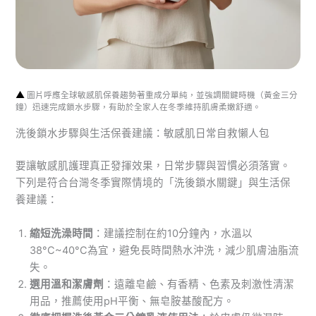
▲
圖片呼應全球敏感肌保養趨勢著重成分單純，並強調關鍵時機（黃金三分
鐘）迅速完成鎖水步驟，有助於全家人在冬季維持肌膚柔嫩舒適。
洗後鎖水步驟與生活保養建議：敏感肌日常自救懶人包
要讓敏感肌護理真正發揮效果，日常步驟與習慣必須落實。
下列是符合台灣冬季實際情境的「洗後鎖水關鍵」與生活保
養建議：
縮短洗澡時間
：建議控制在約10分鐘內，水溫以
38°C~40°C為宜，避免長時間熱水沖洗，減少肌膚油脂流
失。
選用溫和潔膚劑
：遠離皂鹼、有香精、色素及刺激性清潔
用品，推薦使用pH平衡、無皂胺基酸配方。