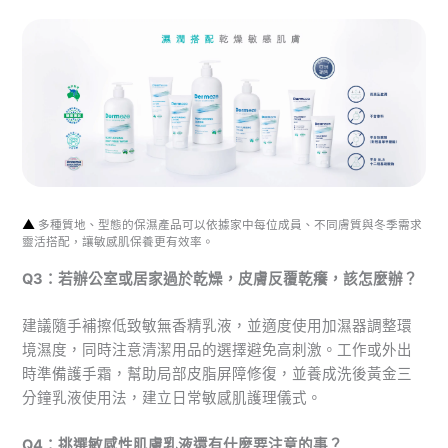
▲
多種質地、型態的保濕產品可以依據家中每位成員、不同膚質與冬季需求
靈活搭配，讓敏感肌保養更有效率。
Q3：若辦公室或居家過於乾燥，皮膚反覆乾癢，該怎麼辦？
建議隨手補擦低致敏無香精乳液，並適度使用加濕器調整環
境濕度，同時注意清潔用品的選擇避免高刺激。工作或外出
時準備護手霜，幫助局部皮脂屏障修復，並養成洗後黃金三
分鐘乳液使用法，建立日常敏感肌護理儀式。
Q4：挑選敏感性肌膚乳液還有什麼要注意的事？