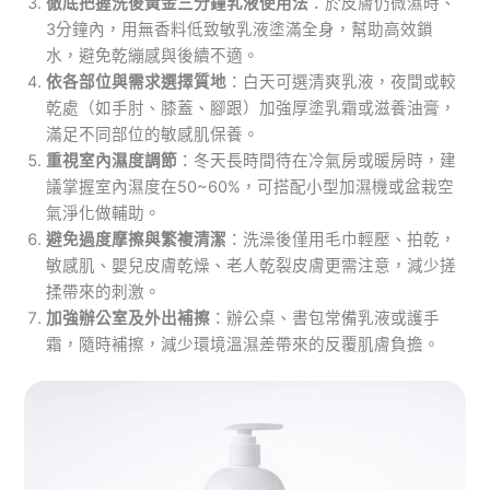
徹底把握洗後黃金三分鐘乳液使用法
：於皮膚仍微濕時、
3分鐘內，用無香料低致敏乳液塗滿全身，幫助高效鎖
水，避免乾繃感與後續不適。
依各部位與需求選擇質地
：白天可選清爽乳液，夜間或較
乾處（如手肘、膝蓋、腳跟）加強厚塗乳霜或滋養油膏，
滿足不同部位的敏感肌保養。
重視室內濕度調節
：冬天長時間待在冷氣房或暖房時，建
議掌握室內濕度在50~60%，可搭配小型加濕機或盆栽空
氣淨化做輔助。
避免過度摩擦與繁複清潔
：洗澡後僅用毛巾輕壓、拍乾，
敏感肌、嬰兒皮膚乾燥、老人乾裂皮膚更需注意，減少搓
揉帶來的刺激。
加強辦公室及外出補擦
：辦公桌、書包常備乳液或護手
霜，隨時補擦，減少環境溫濕差帶來的反覆肌膚負擔。