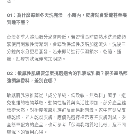
惑。
Q1：為什麼每到冬天洗完澡一小時內，皮膚就會緊繃甚至癢
到睡不著？
台灣冬季人體油脂分泌會降低，若習慣長時間熱水洗澡或頻
繁使用刺激性清潔劑，會導致保護性皮脂加速流失，洗後三
分鐘內水分更易蒸發。若未即時進行保濕鎖水，乾繃、搔
癢、紅疹等狀況便愈加明顯。
Q2：敏感性肌膚要怎麼挑選適合的乳液或乳霜？很多產品都
強調無香料，差別在哪？
敏感肌乳液推薦從「成分單純、低致敏、無香料」著手，避
免複雜的植物萃取、動物性脂質與高活性添加。部分產品雖
標榜天然，對極度敏感肌族群反而易起刺激。家中有嬰兒皮
膚乾燥、老人乾裂皮膚，應優先選擇標示專業皮膚測試、安
全簡單配方的產品。也可參考「保濕乳霜質地比較」及不同
膚況下的實用心得。