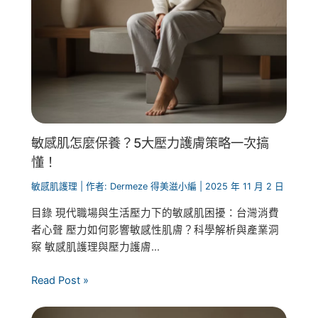
敏感肌怎麼保養？5大壓力護膚策略一次搞
懂！
敏感肌護理
| 作者:
Dermeze 得美滋小編
|
2025 年 11 月 2 日
目錄 現代職場與生活壓力下的敏感肌困擾：台灣消費
者心聲 壓力如何影響敏感性肌膚？科學解析與產業洞
察 敏感肌護理與壓力護膚...
Read Post »