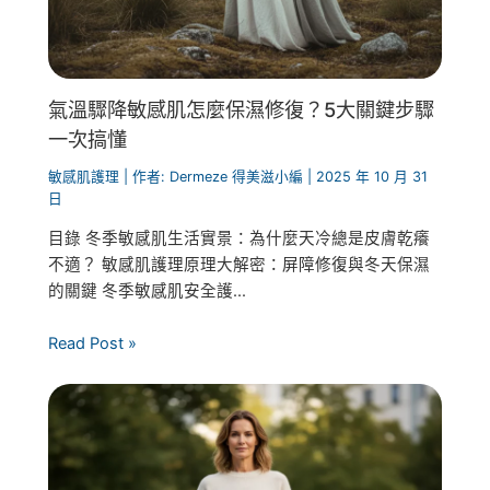
氣溫驟降敏感肌怎麼保濕修復？5大關鍵步驟
一次搞懂
敏感肌護理
| 作者:
Dermeze 得美滋小編
|
2025 年 10 月 31
日
目錄 冬季敏感肌生活實景：為什麼天冷總是皮膚乾癢
不適？ 敏感肌護理原理大解密：屏障修復與冬天保濕
的關鍵 冬季敏感肌安全護...
Read Post »