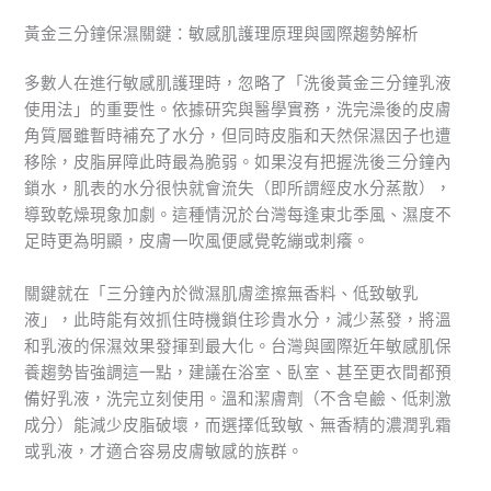
黃金三分鐘保濕關鍵：敏感肌護理原理與國際趨勢解析
多數人在進行敏感肌護理時，忽略了「洗後黃金三分鐘乳液
使用法」的重要性。依據研究與醫學實務，洗完澡後的皮膚
角質層雖暫時補充了水分，但同時皮脂和天然保濕因子也遭
移除，皮脂屏障此時最為脆弱。如果沒有把握洗後三分鐘內
鎖水，肌表的水分很快就會流失（即所謂經皮水分蒸散），
導致乾燥現象加劇。這種情況於台灣每逢東北季風、濕度不
足時更為明顯，皮膚一吹風便感覺乾繃或刺癢。
關鍵就在「三分鐘內於微濕肌膚塗擦無香料、低致敏乳
液」，此時能有效抓住時機鎖住珍貴水分，減少蒸發，將溫
和乳液的保濕效果發揮到最大化。台灣與國際近年敏感肌保
養趨勢皆強調這一點，建議在浴室、臥室、甚至更衣間都預
備好乳液，洗完立刻使用。溫和潔膚劑（不含皂鹼、低刺激
成分）能減少皮脂破壞，而選擇低致敏、無香精的濃潤乳霜
或乳液，才適合容易皮膚敏感的族群。