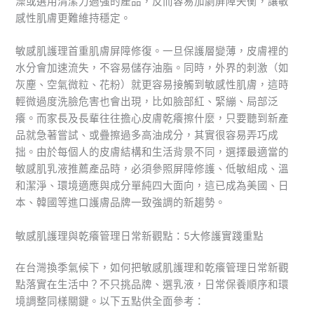
澡或選用清潔力過強的產品，反而容易加劇屏障失衡，讓敏
感性肌膚更難維持穩定。
敏感肌護理首重肌膚屏障修復。一旦保護層變薄，皮膚裡的
水分會加速流失，不容易儲存油脂。同時，外界的刺激（如
灰塵、空氣微粒、花粉）就更容易接觸到敏感性肌膚，這時
輕微過度洗臉危害也會出現，比如臉部紅、緊繃、局部泛
癢。而家長及長輩往往擔心皮膚乾癢擦什麼，只要聽到新產
品就急著嘗試、或疊擦過多高油成分，其實很容易弄巧成
拙。由於每個人的皮膚結構和生活背景不同，選擇最適當的
敏感肌乳液推薦產品時，必須參照屏障修護、低敏組成、溫
和潔淨、環境適應與成分單純四大面向，這已成為美國、日
本、韓國等進口護膚品牌一致強調的新趨勢。
敏感肌護理與乾癢管理日常新觀點：5大修護實踐重點
在台灣換季氣候下，如何把敏感肌護理和乾癢管理日常新觀
點落實在生活中？不只挑品牌、選乳液，日常保養順序和環
境調整同樣關鍵。以下五點供全面參考：