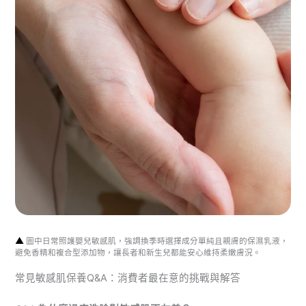
▲
圖中日常照護嬰兒敏感肌，強調換季時選擇成分單純且親膚的保濕乳液，
避免香精和複合型添加物，讓長者和新生兒都能安心維持柔嫩膚況。
常見敏感肌保養Q&A：消費者最在意的挑戰與解答