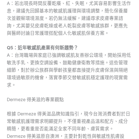
A：若出現長時間反覆乾癢、紅、失眠，尤其容易影響生活作
息，建議先回歸基本的敏感肌護理與環境調整，簡化保養層
次並觀察環境濕度。若仍無法緩解，建議尋求皮膚專業諮
詢，尤其嬰兒皮膚乾燥或老人乾裂皮膚等敏感族群，更應先
與醫師討論日常護理搭配個人化敏感肌保養方案。
Q5：近年敏感肌產業有何新趨勢？
A：台灣職場與家庭已強調敏感肌友善辦公環境，開始採用低
敏洗手乳、更換空調設備、鼓勵健康衛教等措施。這些管理
細節，對於辦公族群與學齡孩童都直接提升皮膚保濕與隔絕
環境過敏原的機會，落實季節交替敏感肌穩定護理的現實需
求。
Dermeze 得美滋的專業觀點
根據 Dermeze 得美滋品牌知識指引，現今台灣消費者對於日
常敏感肌護理需求明顯提升，不僅重視產品溫和配方、成分
精簡，更看重是否能滿足全家不同年齡、膚質需求。
Dermeze 得美滋原自澳洲，主要針對乾性與敏感性肌膚設