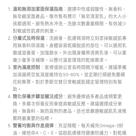
溫和無添加潔面保濕指南
：選擇中性或弱酸性、無香料、
無皂鹼潔面產品，像市售有標示「無皂清潔乳」的大人小
孩都適用。避免熱水沖洗、洗臉次數盡量精簡，有效減少
對敏感性肌膚的刺激。
分層式及時保濕
：洗臉後、肌膚微濕時立刻塗抹敏感肌專
用無香料保濕霜。身體容易乾癢脫皮的部位，可以選用乳
霜或滋養膏，加强鎖水。外出隨身攜帶清爽乳液，可以重
複少量多次補擦，以應付溫差環境的乾燥需求。
室內濕度控制
：家裡或辦公室長時間開冷暖氣，建議準備
加濕器將空氣濕度維持在50-60%，並定期打掃避免塵螨
花粉集聚。對於季節交替日常敏感肌穩定管理特別有幫
助。
簡化保養步驟並關注成分
：避免疊擦過多產品或頻繁更
換，多層次保養反而會提高敏感反應。建議選擇成分單
純、無香料、無防腐劑的產品，這也是嚴選敏感肌乳液推
薦時最重要的指標。
營養均衡與作息規律
：充足睡眠，每天補充Omega-3好
油、維他命A、C、E，協助肌膚維持健康防護力，對乾癢