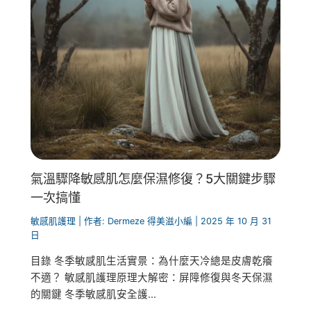
氣溫驟降敏感肌怎麼保濕修復？5大關鍵步驟
一次搞懂
敏感肌護理
| 作者:
Dermeze 得美滋小編
|
2025 年 10 月 31
日
目錄 冬季敏感肌生活實景：為什麼天冷總是皮膚乾癢
不適？ 敏感肌護理原理大解密：屏障修復與冬天保濕
的關鍵 冬季敏感肌安全護...