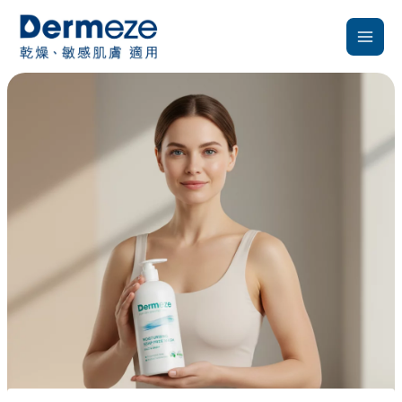
跳
至
主
要
內
容