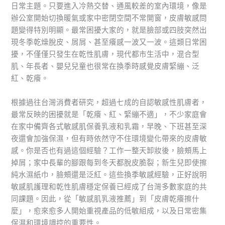
日常主題。只要進入冷熱交替、通風較差的室內環境，像是
辦公室開始切換暖氣或家中密閉空間不常開窗，皮膚敏感問
題變得特別明顯。最常困擾大家的，就是臉部或四肢突然出
現冬季乾燥脫皮、屑屑、甚至癢感一波又一波。這類日常困
擾，不僅僅只發生在乾性肌膚，現代都市生活中，混合型
肌、年長者、嬰兒兒童也很常在換季時感覺皮膚緊繃、泛
紅、乾癢。
根據過往台灣消費者研究，超過七成的自認敏感性肌膚者，
最常反映的困擾就是「乾癢、紅、緊繃不適」，不少家庭會
在家中備齊各式敏感肌保養乳液和乳霜，早晚、下班甚至深
夜還會加強保濕，但有時依然守不住環境變化帶來的皮膚敏
感。你是否也有過這個經驗？工作一整天卸妝後，臉頰馬上
掉屑；家中長輩的腳跟每到冬天都脫皮脆裂；新生兒即使擦
純水濕紙巾，臉頰還是泛紅。這些換季敏感經驗，正好說明
敏感肌護理和乾性肌膚穩定保養已經成了台灣多數家庭的共
同課題。因此，從「敏感肌乳液推薦」到「皮膚乾癢擦什
麼」，愈來愈多人開始重視產品的低敏組成，以及日常密集
保濕和環境調控的重要性。