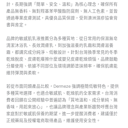
計，長期強調「簡單、安全、溫和」為核心理念，確保所有
產品無香料、無對羥基苯甲酸酯防腐劑、無人工色素，並皆
通過專業皮膚測試，具優良品質保證，受到澳洲濕疹協會背
書與肯定。
品牌的敏感肌乳液推薦分為多種質地：從日常用的保濕無皂
清潔沐浴乳、長效潤膚乳，到加強滋養的乳霜和潤膚滋養
霜，都講究成分純淨、低敏設計。針對台灣換季常見的冬季
乾燥脫皮、皮膚乾癢擦什麼或嬰兒皮膚乾燥煩惱，品牌鼓勵
分層使用、依據不同部位及環境調節塗抹頻率，確保肌膚能
維持彈潤與柔軟。
若從市面同類產品比較，Dermeze 強調極簡低敏特色，提供
多種質地選擇，也適合敏感肌、乾燥肌的全家需求。台灣消
費者回饋在公開經驗中普遍認為「質地溫和、成分單純、無
香味，用起來放心」，也讓品牌理念與產業新趨勢呼應台灣
家庭對於敏感肌保養的期望。進一步提醒消費者，建議僅於
正規藥局及授權電商取得產品，維護使用安全性。