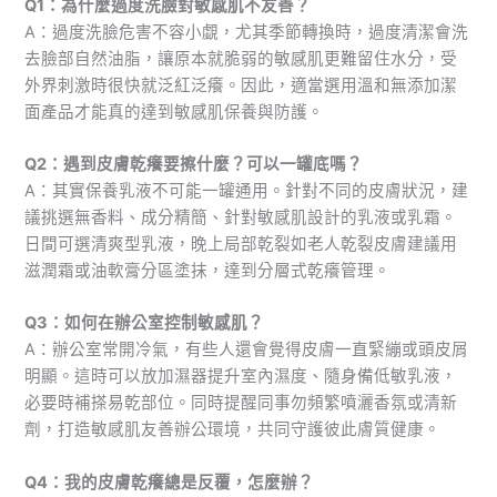
Q1：為什麼過度洗臉對敏感肌不友善？
A：過度洗臉危害不容小覷，尤其季節轉換時，過度清潔會洗
去臉部自然油脂，讓原本就脆弱的敏感肌更難留住水分，受
外界刺激時很快就泛紅泛癢。因此，適當選用溫和無添加潔
面產品才能真的達到敏感肌保養與防護。
Q2：遇到皮膚乾癢要擦什麼？可以一罐底嗎？
A：其實保養乳液不可能一罐通用。針對不同的皮膚狀況，建
議挑選無香料、成分精簡、針對敏感肌設計的乳液或乳霜。
日間可選清爽型乳液，晚上局部乾裂如老人乾裂皮膚建議用
滋潤霜或油軟膏分區塗抹，達到分層式乾癢管理。
Q3：如何在辦公室控制敏感肌？
A：辦公室常開冷氣，有些人還會覺得皮膚一直緊繃或頭皮屑
明顯。這時可以放加濕器提升室內濕度、隨身備低敏乳液，
必要時補搽易乾部位。同時提醒同事勿頻繁噴灑香氛或清新
劑，打造敏感肌友善辦公環境，共同守護彼此膚質健康。
Q4：我的皮膚乾癢總是反覆，怎麼辦？